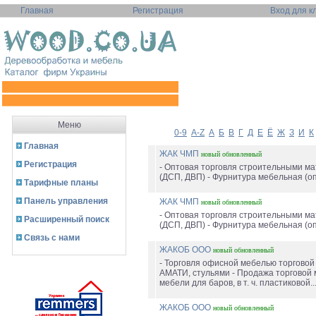
Главная
Регистрация
Вход для к
Меню
0-9
A-Z
А
Б
В
Г
Д
Е
Ё
Ж
З
И
К
Главная
ЖАК ЧМП
новый
обновленный
Регистрация
- Оптовая торговля строительными м
(ДСП, ДВП) - Фурнитура мебельная (опт.
Тарифные планы
Панель управления
ЖАК ЧМП
новый
обновленный
- Оптовая торговля строительными м
Расширенный поиск
(ДСП, ДВП) - Фурнитура мебельная (опт.
Связь с нами
ЖАКОБ ООО
новый
обновленный
- Торговля офисной мебелью торговой
АМАТИ, стульями - Продажа торговой 
мебели для баров, в т. ч. пластиковой..
ЖАКОБ ООО
новый
обновленный