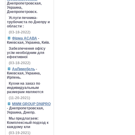
Днепропетровская,
Украина,
Днепропетровск.
Услуги печника-
трубочиста по Днепру и
области :
(03-18-2022)
Фірма АСАВА
-
Киевская, Украина, Київ.
Забезпечення офісу
усім необхідним для
ефективної
(03-18-2022)
АнЛимебель
-
Киевская, Украина,
Ирпень.
Кухни на заказ по
индивидуальным
размерам являются
(11-20-2021)
MWM GROUP DNIPRO
- Днепропетровская,
Украина, Днепр.
Мы предлагаем:
Комплексный подход к
каждому кли
(03-19-2021)