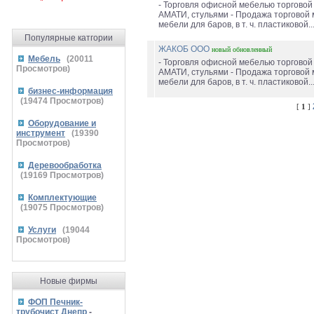
- Торговля офисной мебелью торговой
АМАТИ, стульями - Продажа торговой 
мебели для баров, в т. ч. пластиковой..
Популярные катгории
ЖАКОБ ООО
новый
обновленный
Мебель
(
20011
- Торговля офисной мебелью торговой
Просмотров)
АМАТИ, стульями - Продажа торговой 
мебели для баров, в т. ч. пластиковой..
бизнес-информация
(
19474
Просмотров)
[
1
]
Оборудование и
инструмент
(
19390
Просмотров)
Деревообработка
(
19169
Просмотров)
Комплектующие
(
19075
Просмотров)
Услуги
(
19044
Просмотров)
Новые фирмы
ФОП Печник-
трубочист Днепр
-