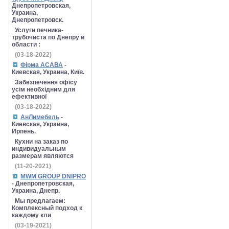
Днепропетровская,
Украина,
Днепропетровск.
Услуги печника-
трубочиста по Днепру и
области :
(03-18-2022)
Фірма АСАВА
-
Киевская, Украина, Київ.
Забезпечення офісу
усім необхідним для
ефективної
(03-18-2022)
АнЛимебель
-
Киевская, Украина,
Ирпень.
Кухни на заказ по
индивидуальным
размерам являются
(11-20-2021)
MWM GROUP DNIPRO
- Днепропетровская,
Украина, Днепр.
Мы предлагаем:
Комплексный подход к
каждому кли
(03-19-2021)