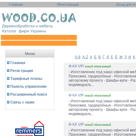
Главная
Регистрация
Вход для к
Меню
0-9
A-Z
А
Б
В
Г
Д
Е
Ё
Ж
З
И
К
Главная
Ф-КА VIP
новый
обновленный
Регистрация
- Изготовление под заказ офисной меб
Прихожие, гардеробные - Изготовлен
Тарифные планы
авторскому проекту - Шкафы-купе - Ра
индивидуаль...
Панель управления
Расширенный поиск
Ф-КА VIP
новый
обновленный
- Изготовление под заказ офисной меб
Связь с нами
Прихожие, гардеробные - Изготовлен
авторскому проекту - Шкафы-купе - Ра
индивидуаль...
Ф-КА VIP
новый
обновленный
- Изготовление под заказ офисной меб
Прихожие, гардеробные - Изготовлен