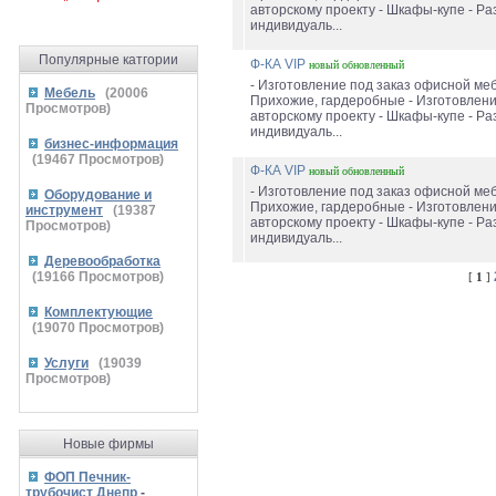
авторскому проекту - Шкафы-купе - Ра
индивидуаль...
Популярные катгории
Ф-КА VIP
новый
обновленный
- Изготовление под заказ офисной меб
Мебель
(
20006
Прихожие, гардеробные - Изготовлен
Просмотров)
авторскому проекту - Шкафы-купе - Ра
индивидуаль...
бизнес-информация
(
19467
Просмотров)
Ф-КА VIP
новый
обновленный
- Изготовление под заказ офисной меб
Оборудование и
Прихожие, гардеробные - Изготовлен
инструмент
(
19387
авторскому проекту - Шкафы-купе - Ра
Просмотров)
индивидуаль...
Деревообработка
(
19166
Просмотров)
[
1
]
Комплектующие
(
19070
Просмотров)
Услуги
(
19039
Просмотров)
Новые фирмы
ФОП Печник-
трубочист Днепр
-