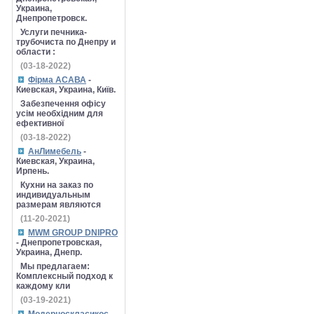
Украина,
Днепропетровск.
Услуги печника-
трубочиста по Днепру и
области :
(03-18-2022)
Фірма АСАВА
-
Киевская, Украина, Київ.
Забезпечення офісу
усім необхідним для
ефективної
(03-18-2022)
АнЛимебель
-
Киевская, Украина,
Ирпень.
Кухни на заказ по
индивидуальным
размерам являются
(11-20-2021)
MWM GROUP DNIPRO
- Днепропетровская,
Украина, Днепр.
Мы предлагаем:
Комплексный подход к
каждому кли
(03-19-2021)