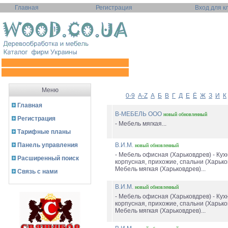
Главная
Регистрация
Вход для к
Меню
0-9
A-Z
А
Б
В
Г
Д
Е
Ё
Ж
З
И
К
Главная
В-МЕБЕЛЬ ООО
новый
обновленный
Регистрация
- Мебель мягкая...
Тарифные планы
Панель управления
В.И.М.
новый
обновленный
- Мебель офисная (Харьковдрев) - Кух
Расширенный поиск
корпусная, прихожие, спальни (Харько
Мебель мягкая (Харьковдрев)...
Связь с нами
В.И.М.
новый
обновленный
- Мебель офисная (Харьковдрев) - Кух
корпусная, прихожие, спальни (Харько
Мебель мягкая (Харьковдрев)...