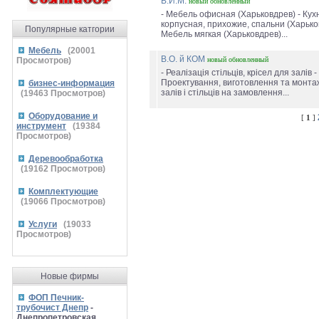
В.И.М.
новый
обновленный
- Мебель офисная (Харьковдрев) - Кух
корпусная, прихожие, спальни (Харько
Популярные катгории
Мебель мягкая (Харьковдрев)...
Мебель
(
20001
В.О. й КОМ
Просмотров)
новый
обновленный
- Реалізація стільців, крісел для залів -
Проектування, виготовлення та монтаж
бизнес-информация
залів i стільців на замовлення...
(
19463
Просмотров)
Оборудование и
[
1
]
инструмент
(
19384
Просмотров)
Деревообработка
(
19162
Просмотров)
Комплектующие
(
19066
Просмотров)
Услуги
(
19033
Просмотров)
Новые фирмы
ФОП Печник-
трубочист Днепр
-
Днепропетровская,