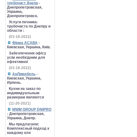
трубочист Днепр
-
Днепропетровская,
Украина,
Днепропетровск.
Услуги печника-
трубочиста по Днепру и
области :
(03-18-2022)
Фірма АСАВА
-
Киевская, Украина, Київ.
Забезпечення офісу
усім необхідним для
ефективної
(03-18-2022)
АнЛимебель
-
Киевская, Украина,
Ирпень.
Кухни на заказ по
индивидуальным
размерам являются
(11-20-2021)
MWM GROUP DNIPRO
- Днепропетровская,
Украина, Днепр.
Мы предлагаем:
Комплексный подход к
каждому кли