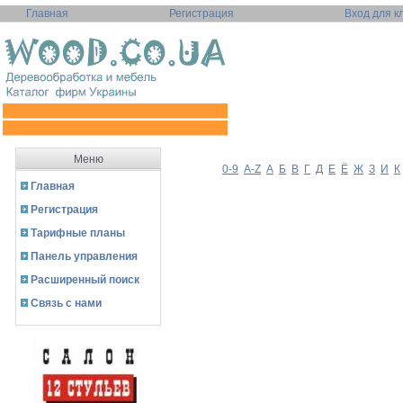
Главная
Регистрация
Вход для к
Меню
0-9
A-Z
А
Б
В
Г
Д
Е
Ё
Ж
З
И
К
Главная
Регистрация
Тарифные планы
Панель управления
Расширенный поиск
Связь с нами