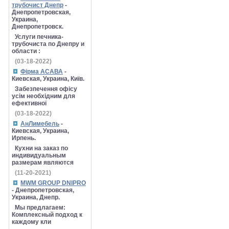
трубочист Днепр
-
Днепропетровская,
Украина,
Днепропетровск.
Услуги печника-
трубочиста по Днепру и
области :
(03-18-2022)
Фірма АСАВА
-
Киевская, Украина, Київ.
Забезпечення офісу
усім необхідним для
ефективної
(03-18-2022)
АнЛимебель
-
Киевская, Украина,
Ирпень.
Кухни на заказ по
индивидуальным
размерам являются
(11-20-2021)
MWM GROUP DNIPRO
- Днепропетровская,
Украина, Днепр.
Мы предлагаем:
Комплексный подход к
каждому кли