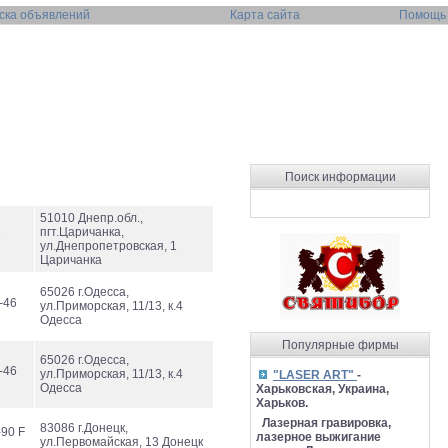
ска объявлений
Карта сайта
Помощь
Поиск информации
51010 Днепр.обл.,
пгт.Царичанка,
3
ул.Днепропетровская, 1
Царичанка
65026 г.Одесса,
-46
ул.Приморская, 11/13, к.4
Одесса
Популярные фирмы
65026 г.Одесса,
-46
ул.Приморская, 11/13, к.4
"LASER ART"
-
Одесса
Харьковская, Украина,
Харьков.
Лазерная гравировка,
83086 г.Донецк,
-90 F
лазерное выжигание
ул.Первомайская, 13 Донецк