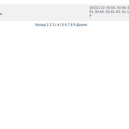
(0532) 22-78-04, 50-90-3
61-30-66, 50-81-83, 61-
...
F
Назад
1
2
3
5
6
7
8
9
Далее
[
4
]