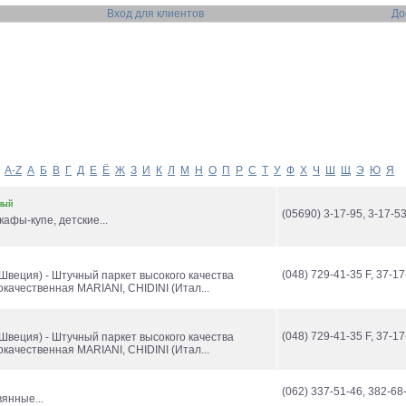
Вход для клиентов
До
A-Z
А
Б
В
Г
Д
Е
Ё
Ж
З
И
К
Л
М
Н
О
П
Р
С
Т
У
Ф
Х
Ч
Ш
Щ
Э
Ю
Я
ный
(05690) 3-17-95, 3-17-5
афы-купе, детские...
(048) 729-41-35 F, 37-17
веция) - Штучный паркет высокого качества
окачественная MARIANI, CHIDINI (Итал...
(048) 729-41-35 F, 37-17
веция) - Штучный паркет высокого качества
окачественная MARIANI, CHIDINI (Итал...
(062) 337-51-46, 382-68
янные...