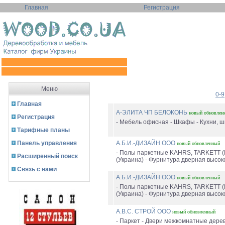
Главная
Регистрация
Меню
0-9
Главная
А-ЭЛИТА ЧП БЕЛОКОНЬ
новый
обновлен
Регистрация
- Мебель офисная - Шкафы - Кухни, шк
Тарифные планы
Панель управления
А.Б.И.-ДИЗАЙН ООО
новый
обновленный
- Полы паркетные KAHRS, TARKETT (Ш
Расширенный поиск
(Украина) - Фурнитура дверная высок
Связь с нами
А.Б.И.-ДИЗАЙН ООО
новый
обновленный
- Полы паркетные KAHRS, TARKETT (Ш
(Украина) - Фурнитура дверная высок
А.В.С. СТРОЙ ООО
новый
обновленный
- Паркет - Двери межкомнатные дерев