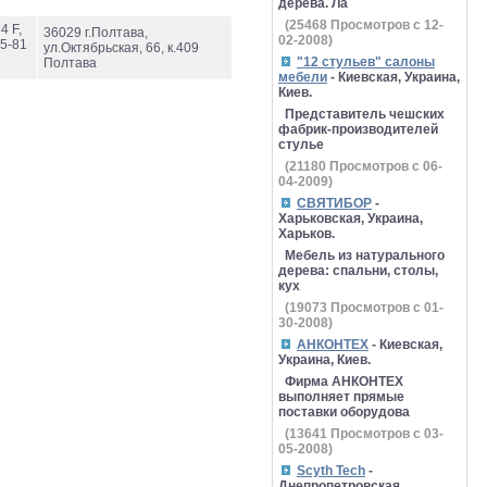
дерева. Ла
(
25468
Просмотров с 12-
4 F,
36029 г.Полтава,
02-2008)
15-81
ул.Октябрьская, 66, к.409
"12 стульев" салоны
Полтава
мебели
- Киевская, Украина,
Киев.
Представитель чешских
фабрик-производителей
стулье
(
21180
Просмотров с 06-
04-2009)
СВЯТИБОР
-
Харьковская, Украина,
Харьков.
Мебель из натурального
дерева: спальни, столы,
кух
(
19073
Просмотров с 01-
30-2008)
АНКОНТЕХ
- Киевская,
Украина, Киев.
Фирма АНКОНТЕХ
выполняет прямые
поставки оборудова
(
13641
Просмотров с 03-
05-2008)
Scyth Tech
-
Днепропетровская,