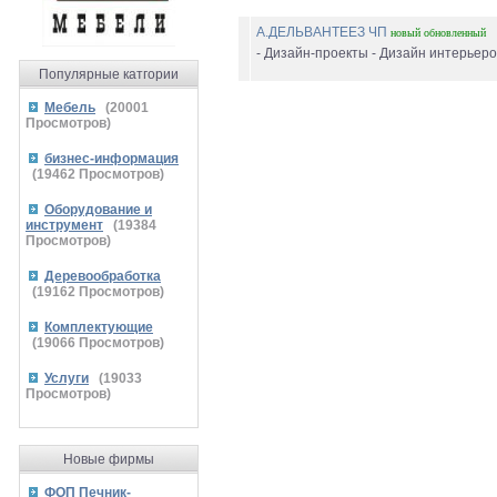
А.ДЕЛЬВАНТЕЕЗ ЧП
новый
обновленный
- Дизайн-проекты - Дизайн интерьеров
Популярные катгории
Мебель
(
20001
Просмотров)
бизнес-информация
(
19462
Просмотров)
Оборудование и
инструмент
(
19384
Просмотров)
Деревообработка
(
19162
Просмотров)
Комплектующие
(
19066
Просмотров)
Услуги
(
19033
Просмотров)
Новые фирмы
ФОП Печник-