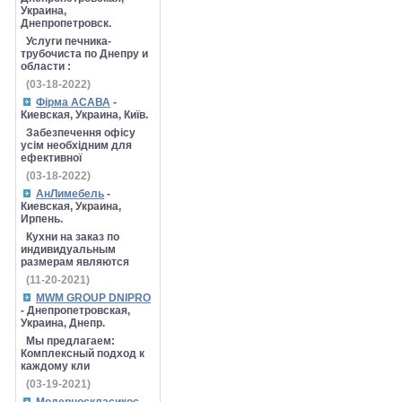
Украина,
Днепропетровск.
Услуги печника-
трубочиста по Днепру и
области :
(03-18-2022)
Фірма АСАВА
-
Киевская, Украина, Київ.
Забезпечення офісу
усім необхідним для
ефективної
(03-18-2022)
АнЛимебель
-
Киевская, Украина,
Ирпень.
Кухни на заказ по
индивидуальным
размерам являются
(11-20-2021)
MWM GROUP DNIPRO
- Днепропетровская,
Украина, Днепр.
Мы предлагаем:
Комплексный подход к
каждому кли
(03-19-2021)