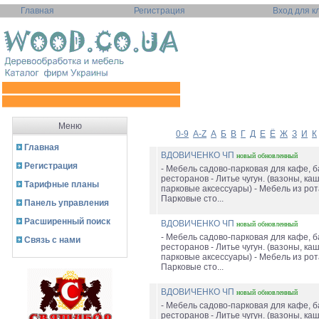
Главная
Регистрация
Вход для к
Меню
0-9
A-Z
А
Б
В
Г
Д
Е
Ё
Ж
З
И
К
Главная
ВДОВИЧЕНКО ЧП
новый
обновленный
Регистрация
- Мебель садово-парковая для кафе, б
ресторанов - Литье чугун. (вазоны, ка
Тарифные планы
парковые аксессуары) - Мебель из рот
Парковые сто...
Панель управления
Расширенный поиск
ВДОВИЧЕНКО ЧП
новый
обновленный
- Мебель садово-парковая для кафе, б
Связь с нами
ресторанов - Литье чугун. (вазоны, ка
парковые аксессуары) - Мебель из рот
Парковые сто...
ВДОВИЧЕНКО ЧП
новый
обновленный
- Мебель садово-парковая для кафе, б
ресторанов - Литье чугун. (вазоны, ка