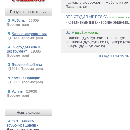
парковые аксессуары) - Мебель из рот
Парковые сто...
Популярные катгории
ВЕБ-СТУДИЯ VIP DESIGN
новый
обновлен
Мебель
(
20005
- Креативные дизайнерские решения..
Просмотров)
ВЕГА
новый
обновленный
бизнес-информация
(
19466
Просмотров)
- Вагонка (дуб, бук, сосна) - Плинтус, 
лестницы (дуб, бук, сосна) - Двери (дуб,
Шкафы (дуб, бук, сосна)...
Оборудование и
инструмент
(
19386
Просмотров)
Назад
13
14
15
16
Деревообработка
(
19164
Просмотров)
Комплектующие
(
19069
Просмотров)
Услуги
(
19036
Просмотров)
Новые фирмы
ФОП Печник-
трубочист Днепр
-
Днепропетровская,