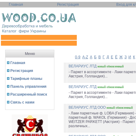
Главная
Регистрация
Вход для к
Меню
0-9
A-Z
А
Б
В
Г
Д
Е
Ё
Ж
З
И
К
Главная
ВЕЛАРИУС ЛТД
новый
обновленный
Регистрация
- Паркет в ассортименте - Лаки паркет
Австрия, Голландия)...
Тарифные планы
Панель управления
ВЕЛАРИУС ЛТД
новый
обновленный
- Паркет в ассортименте - Лаки паркет
Расширенный поиск
Австрия, Голландия)...
Связь с нами
ВЕЛАРИУС ЛТД ООО
новый
обновленный
- Лаки паркетные ф. LOBA (Германия) 
паркетный ф. WAKOL (Германия) - Дос
WEITZER PARKETT (Австрия) - Паркет
различных...