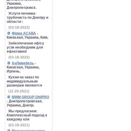
Украина,
Днепропетровск.
Услуги печника-
трубочиста по Днепру и
области :
(03-18-2022)
Фірма АСАВА
-
Киевская, Украина, Київ.
Забезпечення офісу
усім необхідним для
ефективної
(03-18-2022)
АнЛимебель
-
Киевская, Украина,
Ирпень.
Кухни на заказ по
индивидуальным
размерам являются
(11-20-2021)
MWM GROUP DNIPRO
- Днепропетровская,
Украина, Днепр.
Мы предлагаем:
Комплексный подход к
каждому кли
(03-19-2021)