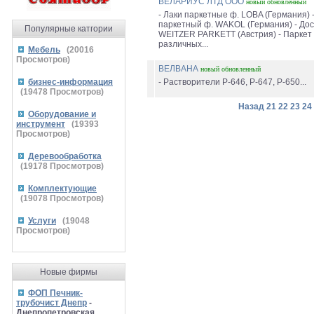
ВЕЛАРИУС ЛТД ООО
новый
обновленный
- Лаки паркетные ф. LOBA (Германия) 
паркетный ф. WAKOL (Германия) - Дос
Популярные катгории
WEITZER PARKETT (Австрия) - Паркет
различных...
Мебель
(
20016
Просмотров)
ВЕЛВАНА
новый
обновленный
бизнес-информация
- Растворители Р-646, Р-647, Р-650...
(
19478
Просмотров)
Назад
21
22
23
24
Оборудование и
инструмент
(
19393
Просмотров)
Деревообработка
(
19178
Просмотров)
Комплектующие
(
19078
Просмотров)
Услуги
(
19048
Просмотров)
Новые фирмы
ФОП Печник-
трубочист Днепр
-
Днепропетровская,