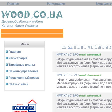
Главная
Регистрация
Вход для к
Меню
0-9
A-Z
А
Б
В
Г
Д
Е
Ё
Ж
З
И
К
Главная
ИМПУЛЬС ЗАО
новый
обновленный
Регистрация
- Фурнитура мебельная - Матрасы пру
Мебель корпусная (серийно и под зака
Тарифные планы
мягкая в ассортименте (серийно и под з
Панель управления
ИМПУЛЬС ЗАО
новый
обновленный
Расширенный поиск
- Фурнитура мебельная - Матрасы пру
Мебель корпусная (серийно и под зака
Связь с нами
мягкая в ассортименте (серийно и под з
ИМПУЛЬС ЗАО
новый
обновленный
- Фурнитура мебельная - Матрасы пру
Мебель корпусная (серийно и под зака
мягкая в ассортименте (серийно и под з