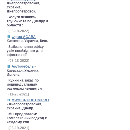
Днепропетровская,
Украина,
Днепропетровск.
Услуги печника-
трубочиста по Днепру и
области :
(03-18-2022)
Фірма АСАВА
-
Киевская, Украина, Київ.
Забезпечення офісу
усім необхідним для
ефективної
(03-18-2022)
АнЛимебель
-
Киевская, Украина,
Ирпень.
Кухни на заказ по
индивидуальным
размерам являются
(11-20-2021)
MWM GROUP DNIPRO
- Днепропетровская,
Украина, Днепр.
Мы предлагаем:
Комплексный подход к
каждому кли
(03-19-2021)