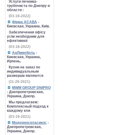
Услуги печника-
трубочиста по Днепру и
области :
(03-18-2022)
Фірма АСАВА
-
Киевская, Украина, Київ.
Забезпечення офісу
усім необхідним для
ефективної
(03-18-2022)
АнЛимебель
-
Киевская, Украина,
Ирпень.
Кухни на заказ по
индивидуальным
размерам являются
(11-20-2021)
MWM GROUP DNIPRO
- Днепропетровская,
Украина, Днепр.
Мы предлагаем:
Комплексный подход к
каждому кли
(03-19-2021)
Модерноскласикос
-
Днепропетровская,
Украина, Днепр.