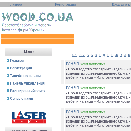
Главная
Регистрация
Вход для к
Меню
0-9
A-Z
А
Б
В
Г
Д
Е
Ё
Ж
З
И
К
Главная
РАН ЧП
новый
обновленный
Регистрация
- Производство столярных изделий - 
изделий из оцилиндрованного бруса -
Тарифные планы
мебели на заказ - Изготовление кроват
Панель управления
РАН ЧП
новый
обновленный
Расширенный поиск
- Производство столярных изделий - 
изделий из оцилиндрованного бруса -
Связь с нами
мебели на заказ - Изготовление кроват
РАН ЧП
новый
обновленный
- Производство столярных изделий - 
изделий из оцилиндрованного бруса -
мебели на заказ - Изготовление кроват