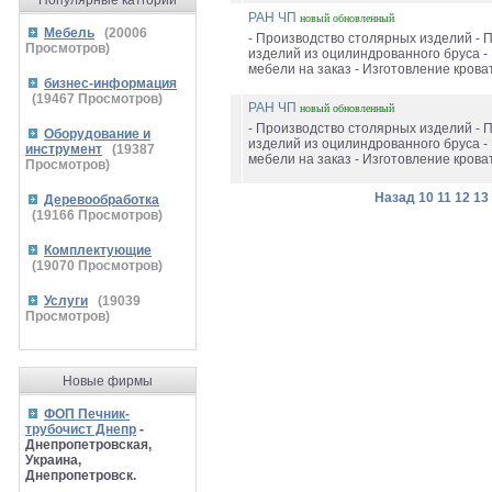
Популярные катгории
РАН ЧП
новый
обновленный
Мебель
(
20006
- Производство столярных изделий - 
Просмотров)
изделий из оцилиндрованного бруса -
мебели на заказ - Изготовление кроват
бизнес-информация
(
19467
Просмотров)
РАН ЧП
новый
обновленный
- Производство столярных изделий - 
Оборудование и
изделий из оцилиндрованного бруса -
инструмент
(
19387
мебели на заказ - Изготовление кроват
Просмотров)
Назад
10
11
12
13
Деревообработка
(
19166
Просмотров)
Комплектующие
(
19070
Просмотров)
Услуги
(
19039
Просмотров)
Новые фирмы
ФОП Печник-
трубочист Днепр
-
Днепропетровская,
Украина,
Днепропетровск.