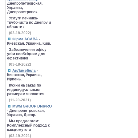
Днепропетровская,
Украина,
Днепропетровск.
Услуги печника-
трубочиста по Днепру и
области :
(03-18-2022)
Фірма АСАВА
-
Киевская, Украина, Київ.
Забезпечення офісу
усім необхідним для
ефективної
(03-18-2022)
АнЛимебель
-
Киевская, Украина,
Ирпень.
Кухни на заказ по
индивидуальным
размерам являются
(11-20-2021)
MWM GROUP DNIPRO
- Днепропетровская,
Украина, Днепр.
Мы предлагаем:
Комплексный подход к
каждому кли
(03-19-2021)