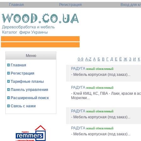
Главная
Регистрация
Вход для к
Меню
0-9
A-Z
А
Б
В
Г
Д
Е
Ё
Ж
З
И
К
Главная
РАДУГА
новый
обновленный
Регистрация
- Мебель корпусная (под заказ)...
Тарифные планы
РАДУГА
новый
обновленный
Панель управления
- Клей КМЦ, КС, ПВА - Лаки, краски в а
Расширенный поиск
Морилки...
Связь с нами
РАДУГА
новый
обновленный
- Мебель корпусная (под заказ)...
РАДУГА
новый
обновленный
- Мебель корпусная (под заказ)...