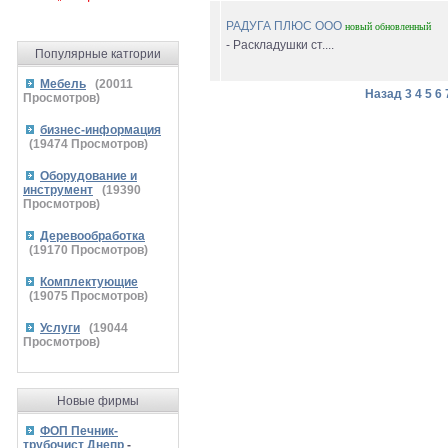
РАДУГА ПЛЮС ООО
новый
обновленный
- Раскладушки ст....
Популярные катгории
Мебель
(
20011
Назад
3
4
5
6
Просмотров)
бизнес-информация
(
19474
Просмотров)
Оборудование и
инструмент
(
19390
Просмотров)
Деревообработка
(
19170
Просмотров)
Комплектующие
(
19075
Просмотров)
Услуги
(
19044
Просмотров)
Новые фирмы
ФОП Печник-
трубочист Днепр
-