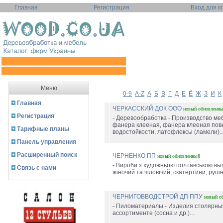
Главная
Регистрация
Вход для к
Меню
0-9
A-Z
А
Б
В
Г
Д
Е
Ё
Ж
З
И
К
Главная
ЧЕРКАССКИЙ ДОК ООО
новый
обновленн
Регистрация
- Деревообработка - Производство ме
фанера клееная, фанера клееная по
Тарифные планы
водостойкости, латофлексы (ламели)..
Панель управления
Расширенный поиск
ЧЕРНЕНКО ПП
новый
обновленный
- Вироби з художньою полтавською вы
Связь с нами
жіночий та чіловічий, скатертини, рушник
ЧЕРНИГОВВОДСТРОЙ ДП ППУ
новый
о
- Пиломатериалы - Изделия столярны
ассортименте (сосна и др.)...