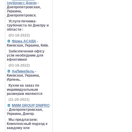
трубочист Днепр
-
Днепропетровская,
Украина,
Днепропетровск.
Услуги печника-
трубочиста по Днепру и
области :
(03-18-2022)
Фірма АСАВА
-
Киевская, Украина, Київ.
Забезпечення офісу
усім необхідним для
ефективної
(03-18-2022)
АнЛимебель
-
Киевская, Украина,
Ирпень.
Кухни на заказ по
индивидуальным
размерам являются
(11-20-2021)
MWM GROUP DNIPRO
- Днепропетровская,
Украина, Днепр.
Мы предлагаем:
Комплексный подход к
каждому кли