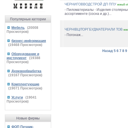
ЧЕРНИГОВВОДСТРОЙ ДП ППУ
новый
о
- Пиломатериалы - Изделия столярны
ассортименте (сосна и др.)...
Популярные катгории
Мебель
(
20008
ЧЕРНІВЦІТОРГБУДМАТЕРІАЛИ ТОВ
нов
Просмотров)
- Погонаж...
бизнес-информация
(
19468
Просмотров)
Назад
5
6
7
8
9
Оборудование и
инструмент
(
19388
Просмотров)
Деревообработка
(
19167
Просмотров)
Комплектующие
(
19071
Просмотров)
Услуги
(
19041
Просмотров)
Новые фирмы
ФОП Печник-