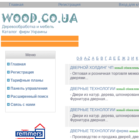
Главная
Регистрация
Вход для к
Меню
0-9
A-Z
А
Б
В
Г
Д
Е
Ё
Ж
З
И
К
Главная
ДВЕРНОЙ ХОЛДИНГ ЧП
новый
обновленн
Регистрация
- Оптовая и розничная торговля меж
дверями...
Тарифные планы
Панель управления
ДВЕРНЫЕ ТЕХНОЛОГИИ
новый
обновлен
- Двери из натур. дерева, шпонирован
Расширенный поиск
Фурнитура дверная...
Связь с нами
ДВЕРНЫЕ ТЕХНОЛОГИИ
новый
обновлен
- Двери из натур. дерева, шпонирован
Фурнитура дверная...
ДВЕРНЫЕ ТЕХНОЛОГИИ фирма
новый
- Производство и продажа дверей, дв