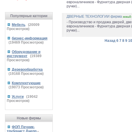
евроналичников - Фурнитура дверная (
ручки)...
Популярные катгории
ДВЕРНЫЕ ТЕХНОЛОГИИ фирма
новый
- Производство и продажа дверей, дв
Мебель
(
20009
евроналичников - Фурнитура дверная (
Просмотров)
ручки)...
бизнес-информация
Назад
6
7
8
9
1
(
19469
Просмотров)
Оборудование и
инструмент
(
19389
Просмотров)
Деревообработка
(
19168
Просмотров)
Комплектующие
(
19073
Просмотров)
Услуги
(
19042
Просмотров)
Новые фирмы
ФОП Печник-
трубочист Днепр
-