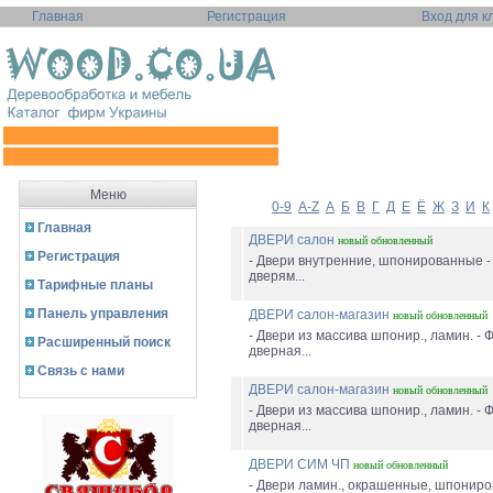
Главная
Регистрация
Вход для к
Меню
0-9
A-Z
А
Б
В
Г
Д
Е
Ё
Ж
З
И
К
Главная
ДВЕРИ салон
новый
обновленный
Регистрация
- Двери внутренние, шпонированные -
дверям...
Тарифные планы
Панель управления
ДВЕРИ салон-магазин
новый
обновленный
- Двери из массива шпонир., ламин. - 
Расширенный поиск
дверная...
Связь с нами
ДВЕРИ салон-магазин
новый
обновленный
- Двери из массива шпонир., ламин. - 
дверная...
ДВЕРИ СИМ ЧП
новый
обновленный
- Двери ламин., окрашенные, шпониро