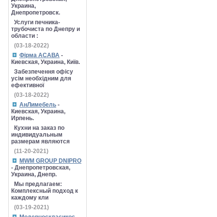
Украина,
Днепропетровск.
Услуги печника-
трубочиста по Днепру и
области :
(03-18-2022)
Фірма АСАВА
-
Киевская, Украина, Київ.
Забезпечення офісу
усім необхідним для
ефективної
(03-18-2022)
АнЛимебель
-
Киевская, Украина,
Ирпень.
Кухни на заказ по
индивидуальным
размерам являются
(11-20-2021)
MWM GROUP DNIPRO
- Днепропетровская,
Украина, Днепр.
Мы предлагаем:
Комплексный подход к
каждому кли
(03-19-2021)