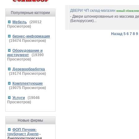
ДВЕРИ ЧП склад-магазин
новый
обновлен
Популярные катгории
- Двери шпонированные из массива д
(Белоруссия)...
Мебель
(
20012
Просмотров)
Назад
5
6
7
8
9
бизнес-информация
(
19474
Просмотров)
Оборудование и
инструмент
(
19390
Просмотров)
Деревообработка
(
19174
Просмотров)
Комплектующие
(
19075
Просмотров)
Услуги
(
19046
Просмотров)
Новые фирмы
ФОП Печник-
трубочист Днепр
-
Днепропетровская,