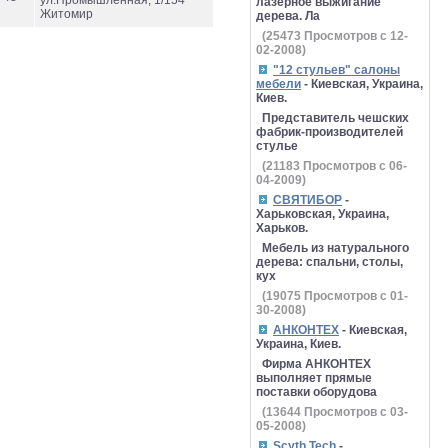
ул.Промышленная, 1/154
лазерное выжигание
Житомир
дерева. Ла
(
25473
Просмотров с 12-
02-2008)
"12 стульев" салоны
мебели
- Киевская, Украина,
Киев.
Представитель чешских
фабрик-производителей
стулье
(
21183
Просмотров с 06-
04-2009)
СВЯТИБОР
-
Харьковская, Украина,
Харьков.
Мебель из натурального
дерева: спальни, столы,
кух
(
19075
Просмотров с 01-
30-2008)
АНКОНТЕХ
- Киевская,
Украина, Киев.
Фирма АНКОНТЕХ
выполняет прямые
поставки оборудова
(
13644
Просмотров с 03-
05-2008)
Scyth Tech
-