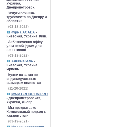
Украина,
Днепропетровск.
Услуги печника-
трубочиста по Днепру и
области :
(03-18-2022)
Фірма АСАВА
-
Киевская, Украина, Київ.
Забезпечення офісу
усім необхідним для
ефективної
(03-18-2022)
АнЛимебель
-
Киевская, Украина,
Ирпень.
Кухни на заказ по
индивидуальным
размерам являются
(11-20-2021)
MWM GROUP DNIPRO
- Днепропетровская,
Украина, Днепр.
Мы предлагаем:
Комплексный подход к
каждому кли
(03-19-2021)