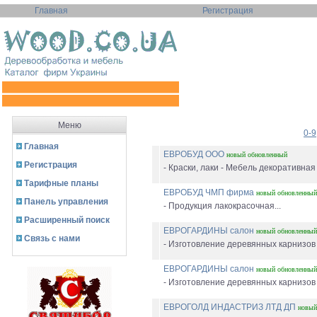
Главная
Регистрация
Меню
0-9
Главная
ЕВРОБУД ООО
новый
обновленный
Регистрация
- Краски, лаки - Мебель декоративная
Тарифные планы
ЕВРОБУД ЧМП фирма
новый
обновленный
Панель управления
- Продукция лакокрасочная...
Расширенный поиск
ЕВРОГАРДИНЫ салон
новый
обновленный
Связь с нами
- Изготовление деревянных карнизов 
ЕВРОГАРДИНЫ салон
новый
обновленный
- Изготовление деревянных карнизов 
ЕВРОГОЛД ИНДАСТРИЗ ЛТД ДП
новый