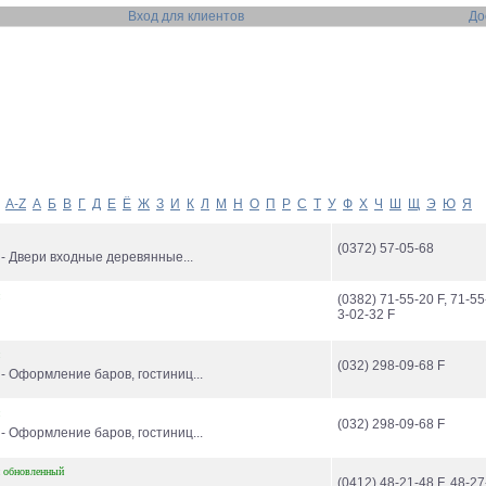
Вход для клиентов
До
A-Z
А
Б
В
Г
Д
Е
Ё
Ж
З
И
К
Л
М
Н
О
П
Р
С
Т
У
Ф
Х
Ч
Ш
Щ
Э
Ю
Я
(0372) 57-05-68
 - Двери входные деревянные...
(0382) 71-55-20 F, 71-55
3-02-32 F
(032) 298-09-68 F
- Оформление баров, гостиниц...
(032) 298-09-68 F
- Оформление баров, гостиниц...
обновленный
(0412) 48-21-48 F, 48-27