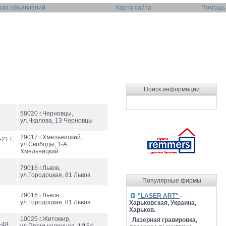
ска объявлений
Карта сайта
Помощь
Поиск информации
58020 г.Черновцы,
ул.Чкалова, 13 Черновцы
29017 г.Хмельницкий,
-21 F,
ул.Свободы, 1-А
Хмельницкий
79016 г.Львов,
ул.Городоцкая, 81 Львов
Популярные фирмы
79016 г.Львов,
"LASER ART"
-
ул.Городоцкая, 81 Львов
Харьковская, Украина,
Харьков.
10025 г.Житомир,
Лазерная гравировка,
-48