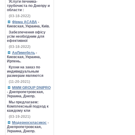
Услуги печника-
трубочиста по Днепру и
области :
(03-18-2022)
Фірма АСАВА
-
Киевская, Украина, Київ.
Забезпечення офісу
усім необхідним для
ефективної
(03-18-2022)
АнЛимебель
-
Киевская, Украина,
Ирпень.
Кухни на заказ по
индивидуальным
размерам являются
(11-20-2021)
MWM GROUP DNIPRO
- Днепропетровская,
Украина, Днепр.
Мы предлагаем:
Комплексный подход к
каждому кли
(03-19-2021)
Модерноскласикос
-
Днепропетровская,
Украина, Днепр.