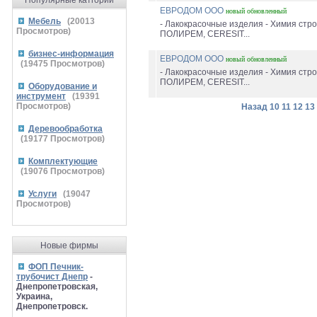
Популярные катгории
ЕВРОДОМ ООО
новый
обновленный
Мебель
(
20013
- Лакокрасочные изделия - Химия стр
Просмотров)
ПОЛИРЕМ, CERESIT...
бизнес-информация
ЕВРОДОМ ООО
новый
обновленный
(
19475
Просмотров)
- Лакокрасочные изделия - Химия стр
ПОЛИРЕМ, CERESIT...
Оборудование и
инструмент
(
19391
Просмотров)
Назад
10
11
12
13
Деревообработка
(
19177
Просмотров)
Комплектующие
(
19076
Просмотров)
Услуги
(
19047
Просмотров)
Новые фирмы
ФОП Печник-
трубочист Днепр
-
Днепропетровская,
Украина,
Днепропетровск.