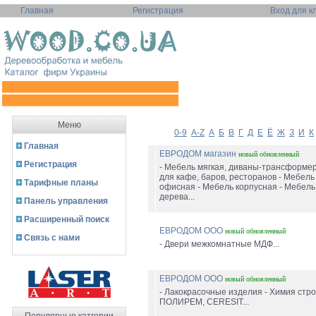
Главная
Регистрация
Вход для к
Меню
0-9
A-Z
А
Б
В
Г
Д
Е
Ё
Ж
З
И
К
Главная
ЕВРОДОМ магазин
новый
обновленный
Регистрация
- Мебель мягкая, диваны-трансформе
для кафе, баров, ресторанов - Мебель
Тарифные планы
офисная - Мебель корпусная - Мебель 
дерева...
Панель управления
Расширенный поиск
ЕВРОДОМ ООО
новый
обновленный
Связь с нами
- Двери межкомнатные МДФ...
ЕВРОДОМ ООО
новый
обновленный
- Лакокрасочные изделия - Химия стр
ПОЛИРЕМ, CERESIT...