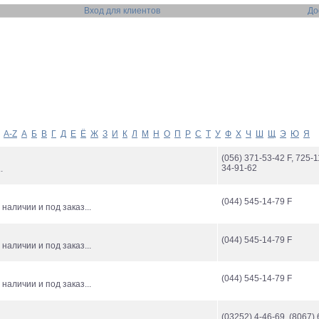
Вход для клиентов
До
A-Z
А
Б
В
Г
Д
Е
Ё
Ж
З
И
К
Л
М
Н
О
П
Р
С
Т
У
Ф
Х
Ч
Ш
Щ
Э
Ю
Я
(056) 371-53-42 F, 725-1
34-91-62
.
(044) 545-14-79 F
наличии и под заказ...
(044) 545-14-79 F
наличии и под заказ...
(044) 545-14-79 F
наличии и под заказ...
(03252) 4-46-69, (8067) 