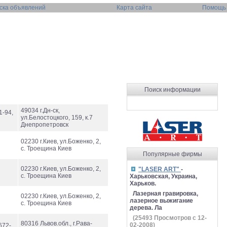
ска объявлений
Карта сайта
Помощь
Поиск информации
49034 г.Дн-ск,
1-94,
ул.Белостоцкого, 159, к.7
Днепропетровск
02230 г.Киев, ул.Боженко, 2,
с. Троещина Киев
Популярные фирмы
02230 г.Киев, ул.Боженко, 2,
"LASER ART"
-
с. Троещина Киев
Харьковская, Украина,
Харьков.
Лазерная гравировка,
02230 г.Киев, ул.Боженко, 2,
лазерное выжигание
с. Троещина Киев
дерева. Ла
(
25493
Просмотров с 12-
80316 Львов.обл., г.Рава-
02-2008)
672-