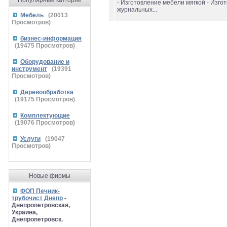
Популярные катгории
- Изготовление мебели мягкой - Изго
журнальных...
Мебель
(
20013
Просмотров)
бизнес-информация
(
19475
Просмотров)
Оборудование и
инструмент
(
19391
Просмотров)
Деревообработка
(
19175
Просмотров)
Комплектующие
(
19076
Просмотров)
Услуги
(
19047
Просмотров)
Новые фирмы
ФОП Печник-
трубочист Днепр
-
Днепропетровская,
Украина,
Днепропетровск.