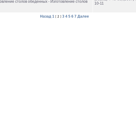
товление столов обеденных - Изготовление столов
10-11
Назад
1
3
4
5
6
7
Далее
[
2
]