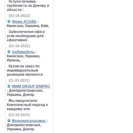
Услуги печника-
трубочиста по Днепру и
области :
(03-18-2022)
Фірма АСАВА
-
Киевская, Украина, Київ.
Забезпечення офісу
усім необхідним для
ефективної
(03-18-2022)
АнЛимебель
-
Киевская, Украина,
Ирпень.
Кухни на заказ по
индивидуальным
размерам являются
(11-20-2021)
MWM GROUP DNIPRO
- Днепропетровская,
Украина, Днепр.
Мы предлагаем:
Комплексный подход к
каждому кли
(03-19-2021)
Модерноскласикос
-
Днепропетровская,
Украина, Днепр.