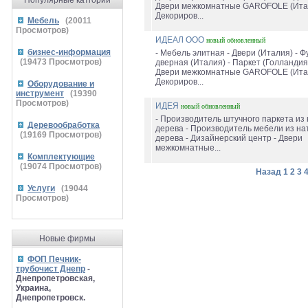
Популярные катгории
Двери межкомнатные GAROFOLE (Итал
Декориров...
Мебель
(
20011
Просмотров)
ИДЕАЛ ООО
новый
обновленный
бизнес-информация
- Мебель элитная - Двери (Италия) - 
(
19473
Просмотров)
дверная (Италия) - Паркет (Голландия
Двери межкомнатные GAROFOLE (Итал
Декориров...
Оборудование и
инструмент
(
19390
Просмотров)
ИДЕЯ
новый
обновленный
- Производитель штучного паркета из
Деревообработка
дерева - Производитель мебели из на
(
19169
Просмотров)
дерева - Дизайнерский центр - Двери
межкомнатные...
Комплектующие
(
19074
Просмотров)
Назад
1
2
3
Услуги
(
19044
Просмотров)
Новые фирмы
ФОП Печник-
трубочист Днепр
-
Днепропетровская,
Украина,
Днепропетровск.