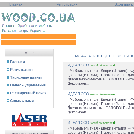
Главная
Регистрация
Вход для к
Меню
0-9
A-Z
А
Б
В
Г
Д
Е
Ё
Ж
З
И
К
Главная
ИДЕАЛ ООО
новый
обновленный
Регистрация
- Мебель элитная - Двери (Италия) - 
дверная (Италия) - Паркет (Голландия
Тарифные планы
Двери межкомнатные GAROFOLE (Итал
Декориров...
Панель управления
Расширенный поиск
ИДЕАЛ ООО
новый
обновленный
- Мебель элитная - Двери (Италия) - 
Связь с нами
дверная (Италия) - Паркет (Голландия
Двери межкомнатные GAROFOLE (Итал
Декориров...
ИДЕАЛ ООО
новый
обновленный
- Мебель элитная - Двери (Италия) - 
дверная (Италия) - Паркет (Голландия