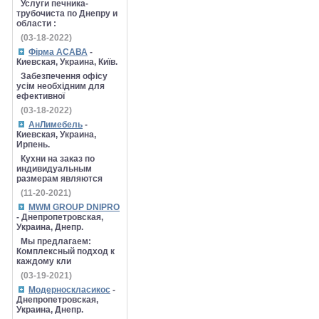
Услуги печника-
трубочиста по Днепру и
области :
(03-18-2022)
Фірма АСАВА
-
Киевская, Украина, Київ.
Забезпечення офісу
усім необхідним для
ефективної
(03-18-2022)
АнЛимебель
-
Киевская, Украина,
Ирпень.
Кухни на заказ по
индивидуальным
размерам являются
(11-20-2021)
MWM GROUP DNIPRO
- Днепропетровская,
Украина, Днепр.
Мы предлагаем:
Комплексный подход к
каждому кли
(03-19-2021)
Модерноскласикос
-
Днепропетровская,
Украина, Днепр.