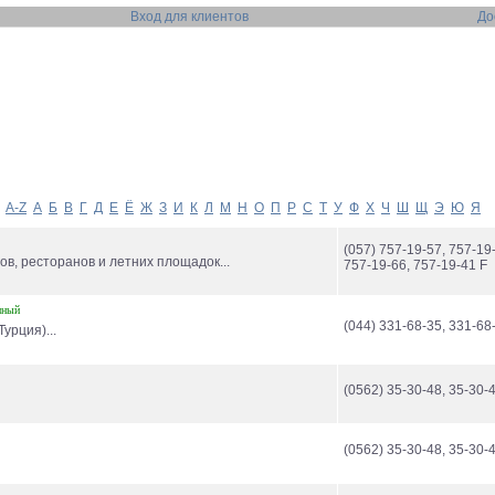
Вход для клиентов
До
A-Z
А
Б
В
Г
Д
Е
Ё
Ж
З
И
К
Л
М
Н
О
П
Р
С
Т
У
Ф
Х
Ч
Ш
Щ
Э
Ю
Я
(057) 757-19-57, 757-19
ов, ресторанов и летних площадок...
757-19-66, 757-19-41 F
нный
(044) 331-68-35, 331-68
урция)...
(0562) 35-30-48, 35-30-
(0562) 35-30-48, 35-30-