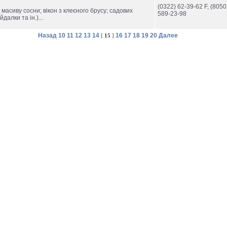
(0322) 62-39-62 F, (8050
масиву сосни; вікон з клеєного брусу; садових
589-23-98
йдалки та ін.)...
Назад
10
11
12
13
14
16
17
18
19
20
Далее
[
15
]