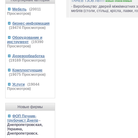
Популярные катгории
ТАНЕВ ТЗОВ ЛВТП
новый
обновленный
- Виробництво: дверей міжкімнатних з 
Мебель
(
20011
меблів (столи, стільці, крісла, лавки, го
Просмотров)
бизнес-информация
(
19474
Просмотров)
Оборудование и
инструмент
(
19390
Просмотров)
Деревообработка
(
19169
Просмотров)
Комплектующие
(
19075
Просмотров)
Услуги
(
19044
Просмотров)
Новые фирмы
ФОП Печник-
трубочист Днепр
-
Днепропетровская,
Украина,
Днепропетровск.