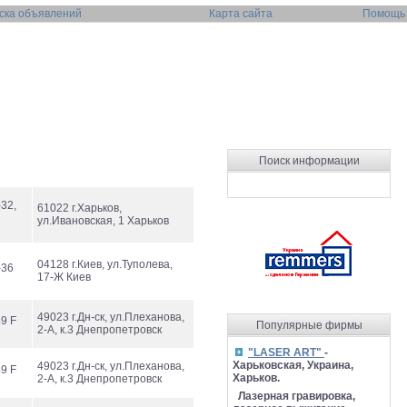
ска объявлений
Карта сайта
Помощь
Поиск информации
-32,
61022 г.Харьков,
ул.Ивановская, 1 Харьков
04128 г.Киев, ул.Туполева,
-36
17-Ж Киев
49023 г.Дн-ск, ул.Плеханова,
49 F
Популярные фирмы
2-А, к.3 Днепропетровск
"LASER ART"
-
Харьковская, Украина,
49023 г.Дн-ск, ул.Плеханова,
49 F
Харьков.
2-А, к.3 Днепропетровск
Лазерная гравировка,