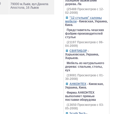
лазерное выжигание
)
79000 м.Львів, вул.Данила
дерева. Ла
Апостола, 16 Львов
(
25488
Просмотров с 12-
02-2008)
"12 стульев" салоны
мебели
- Киевская, Украина,
Киев.
Представитель чешских
фабрик-производителей
стулье
(
21197
Просмотров с 06-
04-2009)
СВЯТИБОР
-
Харьковская, Украина,
Харьков.
Мебель из натурального
дерева: спальни, столы,
кух
(
19081
Просмотров с 01-
30-2008)
АНКОНТЕХ
- Киевская,
Украина, Киев.
Фирма АНКОНТЕХ
выполняет прямые
поставки оборудова
(
13650
Просмотров с 03-
05-2008)
Scyth Tech
-