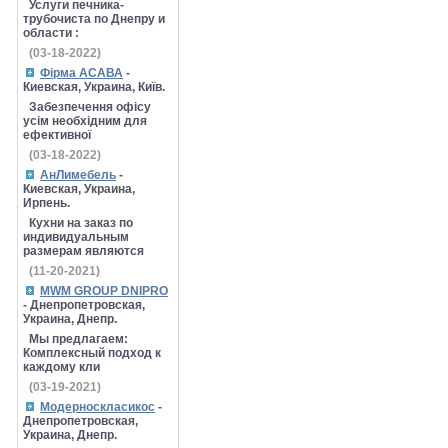
Услуги печника-
трубочиста по Днепру и
области :
(03-18-2022)
Фірма АСАВА
-
Киевская, Украина, Київ.
Забезпечення офісу
усім необхідним для
ефективної
(03-18-2022)
АнЛимебель
-
Киевская, Украина,
Ирпень.
Кухни на заказ по
индивидуальным
размерам являются
(11-20-2021)
MWM GROUP DNIPRO
- Днепропетровская,
Украина, Днепр.
Мы предлагаем:
Комплексный подход к
каждому кли
(03-19-2021)
Модерноскласикос
-
Днепропетровская,
Украина, Днепр.