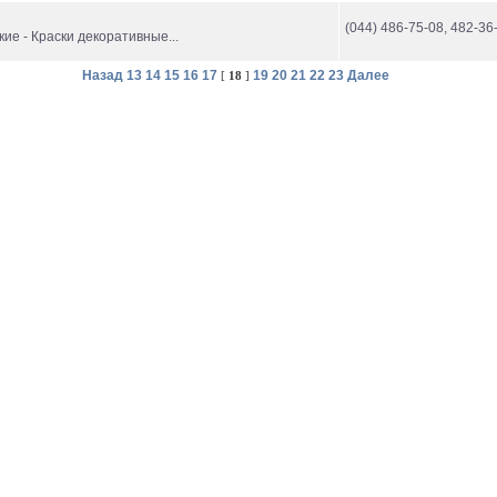
(044) 486-75-08, 482-36
ие - Краски декоративные...
Назад
13
14
15
16
17
19
20
21
22
23
Далее
[
18
]