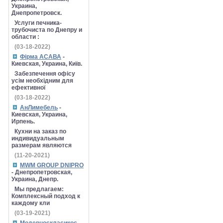
Украина,
Днепропетровск.
Услуги печника-
трубочиста по Днепру и
области :
(03-18-2022)
Фірма АСАВА
-
Киевская, Украина, Київ.
Забезпечення офісу
усім необхідним для
ефективної
(03-18-2022)
АнЛимебель
-
Киевская, Украина,
Ирпень.
Кухни на заказ по
индивидуальным
размерам являются
(11-20-2021)
MWM GROUP DNIPRO
- Днепропетровская,
Украина, Днепр.
Мы предлагаем:
Комплексный подход к
каждому кли
(03-19-2021)