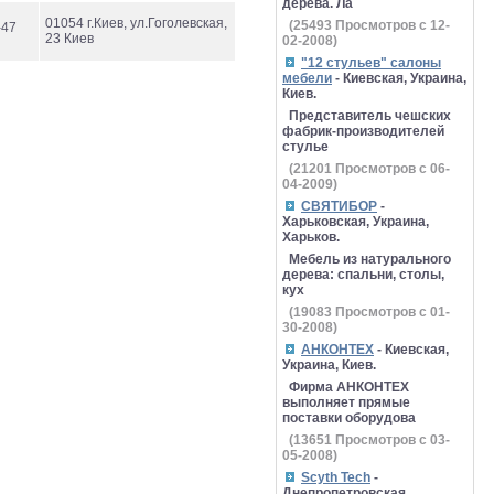
дерева. Ла
01054 г.Киев, ул.Гоголевская,
(
25493
Просмотров с 12-
-47
23 Киев
02-2008)
"12 стульев" салоны
мебели
- Киевская, Украина,
Киев.
Представитель чешских
фабрик-производителей
стулье
(
21201
Просмотров с 06-
04-2009)
СВЯТИБОР
-
Харьковская, Украина,
Харьков.
Мебель из натурального
дерева: спальни, столы,
кух
(
19083
Просмотров с 01-
30-2008)
АНКОНТЕХ
- Киевская,
Украина, Киев.
Фирма АНКОНТЕХ
выполняет прямые
поставки оборудова
(
13651
Просмотров с 03-
05-2008)
Scyth Tech
-
Днепропетровская,