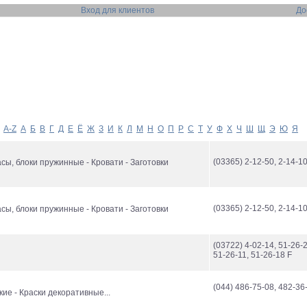
Вход для клиентов
До
A-Z
А
Б
В
Г
Д
Е
Ё
Ж
З
И
К
Л
М
Н
О
П
Р
С
Т
У
Ф
Х
Ч
Ш
Щ
Э
Ю
Я
(03365) 2-12-50, 2-14-10
асы, блоки пружинные - Кровати - Заготовки
(03365) 2-12-50, 2-14-10
асы, блоки пружинные - Кровати - Заготовки
(03722) 4-02-14, 51-26-2
51-26-11, 51-26-18 F
(044) 486-75-08, 482-36
ие - Краски декоративные...