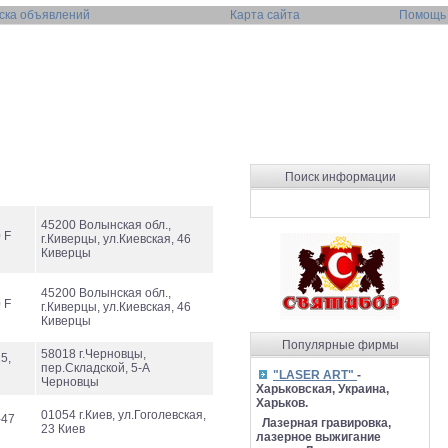
ска объявлений
Карта сайта
Помощь
Поиск информации
45200 Волынская обл.,
 F
г.Киверцы, ул.Киевская, 46
Киверцы
45200 Волынская обл.,
 F
г.Киверцы, ул.Киевская, 46
Киверцы
Популярные фирмы
58018 г.Черновцы,
5,
пер.Складской, 5-А
"LASER ART"
-
Черновцы
Харьковская, Украина,
Харьков.
01054 г.Киев, ул.Гоголевская,
-47
Лазерная гравировка,
23 Киев
лазерное выжигание