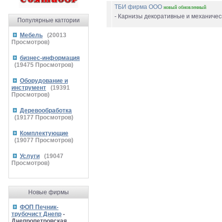
ТБИ фирма ООО
новый
обновленный
- Карнизы декоративные и механическ
Популярные катгории
Мебель
(
20013
Просмотров)
бизнес-информация
(
19475
Просмотров)
Оборудование и
инструмент
(
19391
Просмотров)
Деревообработка
(
19177
Просмотров)
Комплектующие
(
19077
Просмотров)
Услуги
(
19047
Просмотров)
Новые фирмы
ФОП Печник-
трубочист Днепр
-
Днепропетровская,