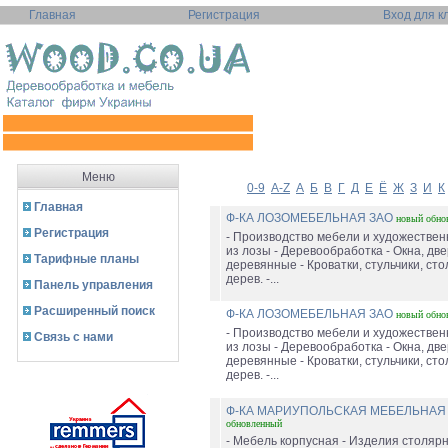
Главная
Регистрация
Вход для к
Меню
0-9
A-Z
А
Б
В
Г
Д
Е
Ё
Ж
З
И
К
Главная
Ф-КА ЛОЗОМЕБЕЛЬНАЯ ЗАО
новый
обно
Регистрация
- Производство мебели и художестве
из лозы - Деревообработка - Окна, дв
Тарифные планы
деревянные - Кроватки, стульчики, сто
дерев. -...
Панель управления
Расширенный поиск
Ф-КА ЛОЗОМЕБЕЛЬНАЯ ЗАО
новый
обно
- Производство мебели и художестве
Связь с нами
из лозы - Деревообработка - Окна, дв
деревянные - Кроватки, стульчики, сто
дерев. -...
Ф-КА МАРИУПОЛЬСКАЯ МЕБЕЛЬНА
обновленный
- Мебель корпусная - Изделия столяр