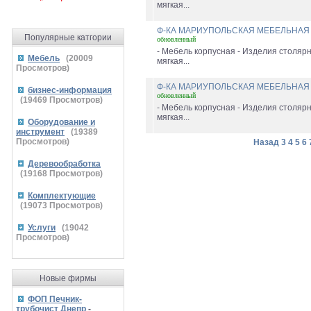
мягкая...
Ф-КА МАРИУПОЛЬСКАЯ МЕБЕЛЬНА
Популярные катгории
обновленный
- Мебель корпусная - Изделия столяр
Мебель
(
20009
мягкая...
Просмотров)
Ф-КА МАРИУПОЛЬСКАЯ МЕБЕЛЬНА
бизнес-информация
обновленный
(
19469
Просмотров)
- Мебель корпусная - Изделия столяр
мягкая...
Оборудование и
инструмент
(
19389
Просмотров)
Назад
3
4
5
6
Деревообработка
(
19168
Просмотров)
Комплектующие
(
19073
Просмотров)
Услуги
(
19042
Просмотров)
Новые фирмы
ФОП Печник-
трубочист Днепр
-