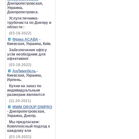
Днепропетровская,
Украина,
Днепропетровск.
Услуги печника-
трубочиста по Днепру и
области :
(03-18-2022)
Фірма АСАВА
-
Киевская, Украина, Київ.
Забезпечення офісу
усім необхідним для
ефективної
(03-18-2022)
АнЛимебель
-
Киевская, Украина,
Ирпень.
Кухни на заказ по
индивидуальным
размерам являются
(11-20-2021)
MWM GROUP DNIPRO
- Днепропетровская,
Украина, Днепр.
Мы предлагаем:
Комплексный подход к
каждому кли
(03-19-2021)