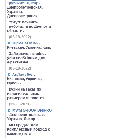
трубочист Днепр
-
Днепропетровская,
Украина,
Днепропетровск.
Услуги печника-
трубочиста по Днепру и
области :
(03-18-2022)
Фірма АСАВА
-
Киевская, Украина, Київ.
Забезпечення офісу
усім необхідним для
ефективної
(03-18-2022)
АнЛимебель
-
Киевская, Украина,
Ирпень.
Кухни на заказ по
индивидуальным
размерам являются
(11-20-2021)
MWM GROUP DNIPRO
- Днепропетровская,
Украина, Днепр.
Мы предлагаем:
Комплексный подход к
каждому кли