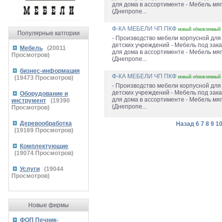
для дома в ассортименте - Мебель мяг
(Днепропе...
Ф-КА МЕБЕЛИ ЧП ПКФ
новый
обновленный
Популярные катгории
- Производство мебели корпусной для
детских учреждений - Мебель под зака
Мебель
(
20011
для дома в ассортименте - Мебель мяг
Просмотров)
(Днепропе...
бизнес-информация
Ф-КА МЕБЕЛИ ЧП ПКФ
новый
обновленный
(
19473
Просмотров)
- Производство мебели корпусной для
детских учреждений - Мебель под зака
Оборудование и
для дома в ассортименте - Мебель мяг
инструмент
(
19390
(Днепропе...
Просмотров)
Деревообработка
Назад
6
7
8
9
1
(
19169
Просмотров)
Комплектующие
(
19074
Просмотров)
Услуги
(
19044
Просмотров)
Новые фирмы
ФОП Печник-