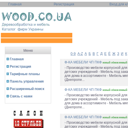
Главная
Регистрация
Вход для к
Меню
0-9
A-Z
А
Б
В
Г
Д
Е
Ё
Ж
З
И
К
Главная
Ф-КА МЕБЕЛИ ЧП ПКФ
новый
обновленный
Регистрация
- Производство мебели корпусной для
детских учреждений - Мебель под зака
Тарифные планы
для дома в ассортименте - Мебель мяг
(Днепропе...
Панель управления
Расширенный поиск
Ф-КА МЕБЕЛИ ЧП ПКФ
новый
обновленный
- Производство мебели корпусной для
Связь с нами
детских учреждений - Мебель под зака
для дома в ассортименте - Мебель мяг
(Днепропе...
Ф-КА МЕБЕЛИ ЧП ПКФ
новый
обновленный
- Производство мебели корпусной для
детских учреждений - Мебель под зака