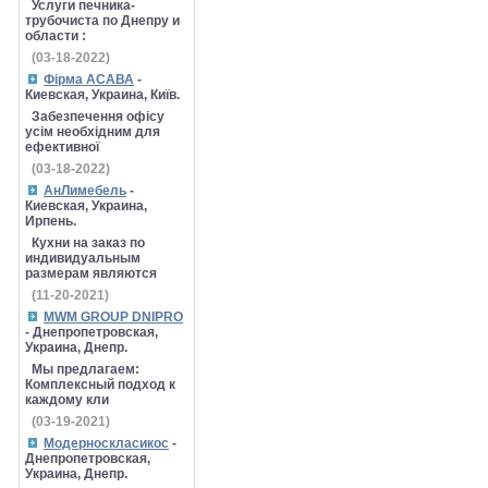
Услуги печника-
трубочиста по Днепру и
области :
(03-18-2022)
Фірма АСАВА
-
Киевская, Украина, Київ.
Забезпечення офісу
усім необхідним для
ефективної
(03-18-2022)
АнЛимебель
-
Киевская, Украина,
Ирпень.
Кухни на заказ по
индивидуальным
размерам являются
(11-20-2021)
MWM GROUP DNIPRO
- Днепропетровская,
Украина, Днепр.
Мы предлагаем:
Комплексный подход к
каждому кли
(03-19-2021)
Модерноскласикос
-
Днепропетровская,
Украина, Днепр.