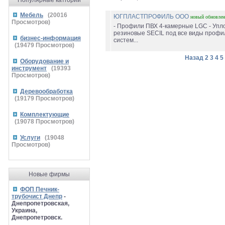
Популярные катгории
Мебель
(
20016
ЮГПЛАСТПРОФИЛЬ ООО
новый
обновле
Просмотров)
- Профили ПВХ 4-камерные LGC - Упл
резиновые SECIL под все виды профи
бизнес-информация
систем...
(
19479
Просмотров)
Назад
2
3
4
5
Оборудование и
инструмент
(
19393
Просмотров)
Деревообработка
(
19179
Просмотров)
Комплектующие
(
19078
Просмотров)
Услуги
(
19048
Просмотров)
Новые фирмы
ФОП Печник-
трубочист Днепр
-
Днепропетровская,
Украина,
Днепропетровск.