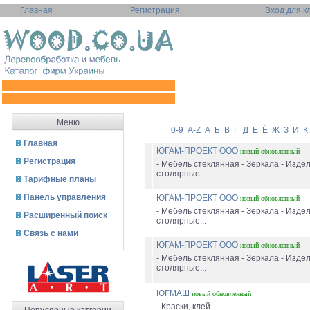
Главная
Регистрация
Вход для к
Меню
0-9
A-Z
А
Б
В
Г
Д
Е
Ё
Ж
З
И
К
Главная
ЮГАМ-ПРОЕКТ ООО
новый
обновленный
Регистрация
- Мебель стеклянная - Зеркала - Изде
столярные...
Тарифные планы
Панель управления
ЮГАМ-ПРОЕКТ ООО
новый
обновленный
- Мебель стеклянная - Зеркала - Изде
Расширенный поиск
столярные...
Связь с нами
ЮГАМ-ПРОЕКТ ООО
новый
обновленный
- Мебель стеклянная - Зеркала - Изде
столярные...
ЮГМАШ
новый
обновленный
- Краски, клей...