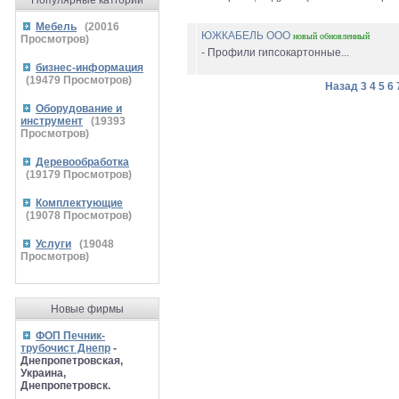
Популярные катгории
Мебель
(
20016
ЮЖКАБЕЛЬ ООО
новый
обновленный
Просмотров)
- Профили гипсокартонные...
бизнес-информация
(
19479
Просмотров)
Назад
3
4
5
6
Оборудование и
инструмент
(
19393
Просмотров)
Деревообработка
(
19179
Просмотров)
Комплектующие
(
19078
Просмотров)
Услуги
(
19048
Просмотров)
Новые фирмы
ФОП Печник-
трубочист Днепр
-
Днепропетровская,
Украина,
Днепропетровск.