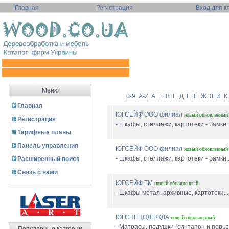
Главная
Регистрация
Вход для к
Меню
0-9
A-Z
А
Б
В
Г
Д
Е
Ё
Ж
З
И
К
Главная
ЮГСЕЙФ ООО филиал
новый
обновленный
Регистрация
- Шкафы, стеллажи, картотеки - Замки..
Тарифные планы
Панель управления
ЮГСЕЙФ ООО филиал
новый
обновленный
- Шкафы, стеллажи, картотеки - Замки..
Расширенный поиск
Связь с нами
ЮГСЕЙФ ТМ
новый
обновленный
- Шкафы метал. архивные, картотеки...
ЮГСПЕЦОДЕЖДА
новый
обновленный
- Матрасы, подушки (синтапон и перьев