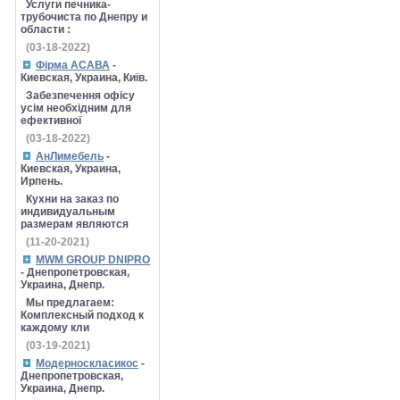
Услуги печника-
трубочиста по Днепру и
области :
(03-18-2022)
Фірма АСАВА
-
Киевская, Украина, Київ.
Забезпечення офісу
усім необхідним для
ефективної
(03-18-2022)
АнЛимебель
-
Киевская, Украина,
Ирпень.
Кухни на заказ по
индивидуальным
размерам являются
(11-20-2021)
MWM GROUP DNIPRO
- Днепропетровская,
Украина, Днепр.
Мы предлагаем:
Комплексный подход к
каждому кли
(03-19-2021)
Модерноскласикос
-
Днепропетровская,
Украина, Днепр.