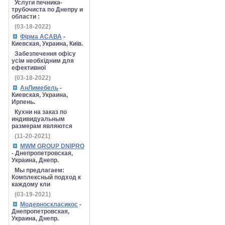
Услуги печника-
трубочиста по Днепру и
области :
(03-18-2022)
Фірма АСАВА
-
Киевская, Украина, Київ.
Забезпечення офісу
усім необхідним для
ефективної
(03-18-2022)
АнЛимебель
-
Киевская, Украина,
Ирпень.
Кухни на заказ по
индивидуальным
размерам являются
(11-20-2021)
MWM GROUP DNIPRO
- Днепропетровская,
Украина, Днепр.
Мы предлагаем:
Комплексный подход к
каждому кли
(03-19-2021)
Модерноскласикос
-
Днепропетровская,
Украина, Днепр.