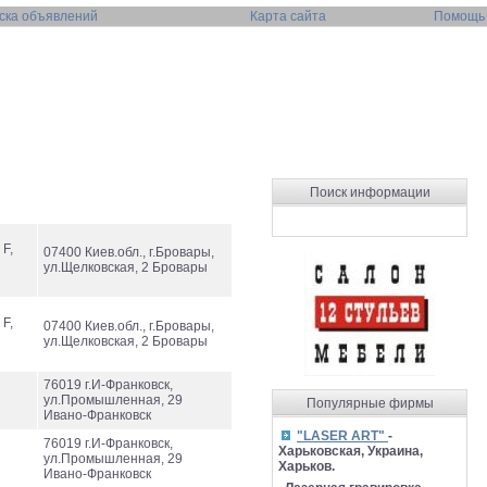
ска объявлений
Карта сайта
Помощь
Поиск информации
 F,
07400 Киев.обл., г.Бровары,
ул.Щелковская, 2 Бровары
 F,
07400 Киев.обл., г.Бровары,
ул.Щелковская, 2 Бровары
76019 г.И-Франковск,
ул.Промышленная, 29
Популярные фирмы
Ивано-Франковск
"LASER ART"
-
76019 г.И-Франковск,
Харьковская, Украина,
ул.Промышленная, 29
Харьков.
Ивано-Франковск