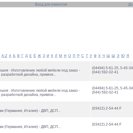
Вход для клиентов
До
A-Z
А
Б
В
Г
Д
Е
Ё
Ж
З
И
К
Л
М
Н
О
П
Р
С
Т
У
Ф
Х
Ч
Ш
Щ
Э
Ю
Я
(04494) 5-61-25, 5-45-34
решня - Изготовление любой мебели под заказ -
(044) 592-02-41
 разработкой дизайна, привязк...
(04494) 5-61-25, 5-45-34
решня - Изготовление любой мебели под заказ -
(044) 592-02-41
 разработкой дизайна, привязк...
(03422) 2-54-44 F
ки (Германия, Италия) - ДВП, ДСП...
(03422) 2-54-44 F
ки (Германия, Италия) - ДВП, ДСП...