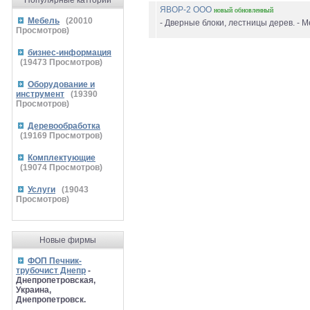
Популярные катгории
ЯВОР-2 ООО
новый
обновленный
Мебель
(
20010
- Дверные блоки, лестницы дерев. - М
Просмотров)
бизнес-информация
(
19473
Просмотров)
Оборудование и
инструмент
(
19390
Просмотров)
Деревообработка
(
19169
Просмотров)
Комплектующие
(
19074
Просмотров)
Услуги
(
19043
Просмотров)
Новые фирмы
ФОП Печник-
трубочист Днепр
-
Днепропетровская,
Украина,
Днепропетровск.