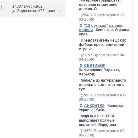
Лазерная гравировка,
лазерное выжигание
14037 г.Чернигов,
91
дерева. Ла
ул.Борисенко, 47 Чернигов
(
25487
Просмотров с 12-
02-2008)
"12 стульев" салоны
мебели
- Киевская, Украина,
Киев.
Представитель чешских
фабрик-производителей
стулье
(
21197
Просмотров с 06-
04-2009)
СВЯТИБОР
-
Харьковская, Украина,
Харьков.
Мебель из натурального
дерева: спальни, столы,
кух
(
19081
Просмотров с 01-
30-2008)
АНКОНТЕХ
- Киевская,
Украина, Киев.
Фирма АНКОНТЕХ
выполняет прямые
поставки оборудова
(
13650
Просмотров с 03-
05-2008)