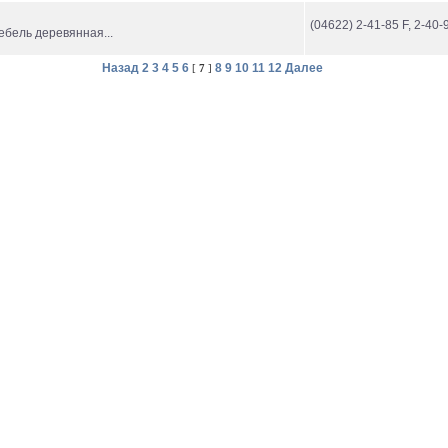
(04622) 2-41-85 F, 2-40-
ебель деревянная...
Назад
2
3
4
5
6
8
9
10
11
12
Далее
[
7
]