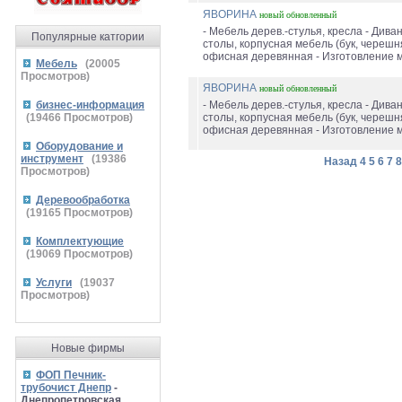
ЯВОРИНА
новый
обновленный
- Мебель дерев.-стулья, кресла - Диван
Популярные катгории
столы, корпусная мебель (бук, черешн
офисная деревянная - Изготовление мя
Мебель
(
20005
Просмотров)
ЯВОРИНА
новый
обновленный
бизнес-информация
- Мебель дерев.-стулья, кресла - Диван
(
19466
Просмотров)
столы, корпусная мебель (бук, черешн
офисная деревянная - Изготовление мя
Оборудование и
инструмент
(
19386
Назад
4
5
6
7
8
Просмотров)
Деревообработка
(
19165
Просмотров)
Комплектующие
(
19069
Просмотров)
Услуги
(
19037
Просмотров)
Новые фирмы
ФОП Печник-
трубочист Днепр
-
Днепропетровская,