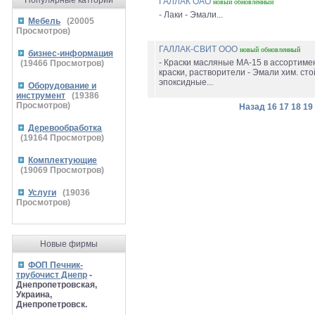
Популярные катгории
ГАЛЛАК ОАО
новый
обновленный
- Лаки - Эмали...
Мебель
(
20005
Просмотров)
ГАЛЛАК-СВИТ ООО
новый
обновленный
бизнес-информация
- Краски масляные МА-15 в ассортимен
(
19466
Просмотров)
краски, растворители - Эмали хим. сто
эпоксидные...
Оборудование и
инструмент
(
19386
Просмотров)
Назад
16
17
18
19
Деревообработка
(
19164
Просмотров)
Комплектующие
(
19069
Просмотров)
Услуги
(
19036
Просмотров)
Новые фирмы
ФОП Печник-
трубочист Днепр
-
Днепропетровская,
Украина,
Днепропетровск.