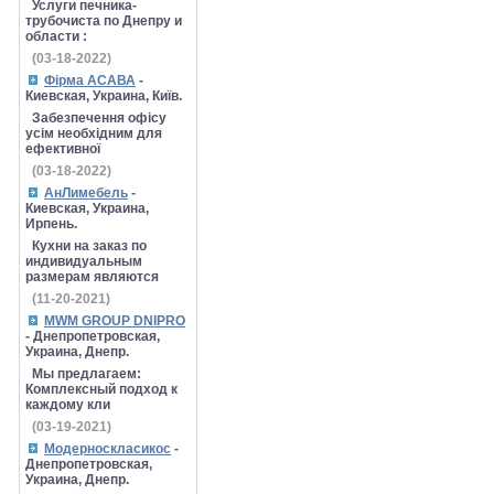
Услуги печника-
трубочиста по Днепру и
области :
(03-18-2022)
Фірма АСАВА
-
Киевская, Украина, Київ.
Забезпечення офісу
усім необхідним для
ефективної
(03-18-2022)
АнЛимебель
-
Киевская, Украина,
Ирпень.
Кухни на заказ по
индивидуальным
размерам являются
(11-20-2021)
MWM GROUP DNIPRO
- Днепропетровская,
Украина, Днепр.
Мы предлагаем:
Комплексный подход к
каждому кли
(03-19-2021)
Модерноскласикос
-
Днепропетровская,
Украина, Днепр.