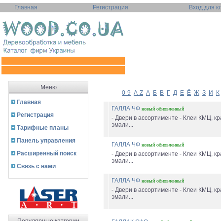
Главная
Регистрация
Вход для к
Меню
0-9
A-Z
А
Б
В
Г
Д
Е
Ё
Ж
З
И
К
Главная
ГАЛЛА ЧФ
новый
обновленный
Регистрация
- Двери в ассортименте - Клеи КМЦ, 
эмали...
Тарифные планы
Панель управления
ГАЛЛА ЧФ
новый
обновленный
Расширенный поиск
- Двери в ассортименте - Клеи КМЦ, 
эмали...
Связь с нами
ГАЛЛА ЧФ
новый
обновленный
- Двери в ассортименте - Клеи КМЦ, 
эмали...