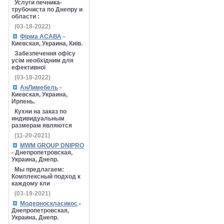
Услуги печника-
трубочиста по Днепру и
области :
(03-18-2022)
Фірма АСАВА
-
Киевская, Украина, Київ.
Забезпечення офісу
усім необхідним для
ефективної
(03-18-2022)
АнЛимебель
-
Киевская, Украина,
Ирпень.
Кухни на заказ по
индивидуальным
размерам являются
(11-20-2021)
MWM GROUP DNIPRO
- Днепропетровская,
Украина, Днепр.
Мы предлагаем:
Комплексный подход к
каждому кли
(03-19-2021)
Модерноскласикос
-
Днепропетровская,
Украина, Днепр.