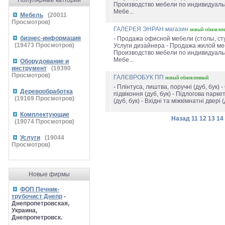
Популярные катгории
Производство мебели по индивидуаль
Мебе...
Мебель
(
20011
Просмотров)
ГАЛЕРЕЯ ЭНРАН магазин
новый
обновле
бизнес-информация
- Продажа офисной мебели (столы, сту
(
19473
Просмотров)
Услуги дизайнера - Продажа жилой ме
Производство мебели по индивидуаль
Мебе...
Оборудование и
инструмент
(
19390
Просмотров)
ГАЛЄВРОБУК ПП
новый
обновленный
- Плінтуса, лиштва, поручні (дуб, бук) -
Деревообработка
підвіконня (дуб, бук) - Підлогова парк
(
19169
Просмотров)
(дуб, бук) - Вхідні та міжкімнатні двері (д
Комплектующие
Назад
11
12
13
14
(
19074
Просмотров)
Услуги
(
19044
Просмотров)
Новые фирмы
ФОП Печник-
трубочист Днепр
-
Днепропетровская,
Украина,
Днепропетровск.