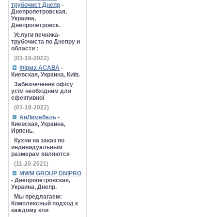
трубочист Днепр
-
Днепропетровская,
Украина,
Днепропетровск.
Услуги печника-
трубочиста по Днепру и
области :
(03-18-2022)
Фірма АСАВА
-
Киевская, Украина, Київ.
Забезпечення офісу
усім необхідним для
ефективної
(03-18-2022)
АнЛимебель
-
Киевская, Украина,
Ирпень.
Кухни на заказ по
индивидуальным
размерам являются
(11-20-2021)
MWM GROUP DNIPRO
- Днепропетровская,
Украина, Днепр.
Мы предлагаем:
Комплексный подход к
каждому кли