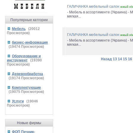
ГАЛИЧАНКА мебельный салон
новый
об
- Мебель в ассортименте (Украина) - 
мягкая...
Популярные катгории
Мебель
(
20012
Просмотров)
ГАЛИЧАНКА мебельный салон
новый
об
- Мебель в ассортименте (Украина) - 
бизнес-информация
мягкая...
(
19474
Просмотров)
Оборудование и
Назад
13
14
15
16
инструмент
(
19390
Просмотров)
Деревообработка
(
19174
Просмотров)
Комплектующие
(
19075
Просмотров)
Услуги
(
19046
Просмотров)
Новые фирмы
ФОП Печник-