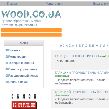
Главная
Регистрация
Вход для к
Меню
0-9
A-Z
А
Б
В
Г
Д
Е
Ё
Ж
З
И
К
Главная
ГАЛИЦКИЕ ТЕХНОЛОГИИ ООО
Регистрация
новый
о
- Клеи, краски...
Тарифные планы
Панель управления
ГАЛИЦКИЙ ПРОМЫШЛЕННЫЙ АЛЬЯ
Расширенный поиск
обновленный
- Продажа паркетного клея (Польша) -
Связь с нами
мебельный...
ГАЛИЦКИЙ ПРОМЫШЛЕННЫЙ АЛЬЯ
обновленный
- Продажа паркетного клея (Польша) -
мебельный...