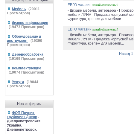
Популярные катгории
ЕВГО магазин
новый
обновленный
Мебель
(
20011
- Дизайн мебели, интерьера - Произво
Просмотров)
мебели ЛУНА - Продажа корпусной ме
Фурнитура, крепеж для мебели...
бизнес-информация
(
19473
Просмотров)
ЕВГО магазин
новый
обновленный
- Дизайн мебели, интерьера - Произво
Оборудование и
мебели ЛУНА - Продажа корпусной ме
инструмент
(
19390
Фурнитура, крепеж для мебели...
Просмотров)
Назад
1
Деревообработка
(
19169
Просмотров)
Комплектующие
(
19074
Просмотров)
Услуги
(
19044
Просмотров)
Новые фирмы
ФОП Печник-
трубочист Днепр
-
Днепропетровская,
Украина,
Днепропетровск.