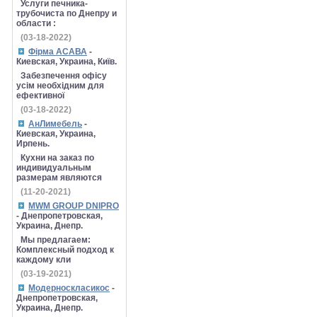
Услуги печника-
трубочиста по Днепру и
области :
(03-18-2022)
Фірма АСАВА
-
Киевская, Украина, Київ.
Забезпечення офісу
усім необхідним для
ефективної
(03-18-2022)
АнЛимебель
-
Киевская, Украина,
Ирпень.
Кухни на заказ по
индивидуальным
размерам являются
(11-20-2021)
MWM GROUP DNIPRO
- Днепропетровская,
Украина, Днепр.
Мы предлагаем:
Комплексный подход к
каждому кли
(03-19-2021)
Модерноскласикос
-
Днепропетровская,
Украина, Днепр.