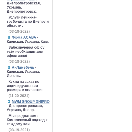
Днепропетровская,
Украина,
Днепропетровск.
Услуги печника-
трубочиста по Днепру и
области :
(03-18-2022)
Фірма АСАВА
-
Киевская, Украина, Київ.
Забезпечення офісу
усім необхідним для
ефективної
(03-18-2022)
АнЛимебель
-
Киевская, Украина,
Ирпень.
Кухни на заказ по
индивидуальным
размерам являются
(11-20-2021)
MWM GROUP DNIPRO
- Днепропетровская,
Украина, Днепр.
Мы предлагаем:
Комплексный подход к
каждому кли
(03-19-2021)