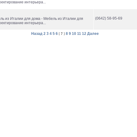
оектирование интерьера...
(0642) 58-95-69
ль из Италии для дома - Мебель из Италии для
оектирование интерьера...
Назад
2
3
4
5
6
8
9
10
11
12
Далее
[
7
]