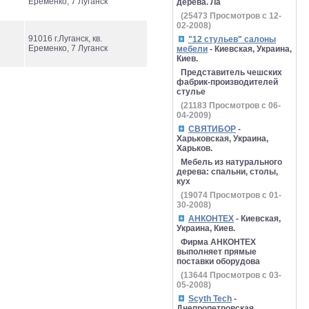
Еременко, 7 Луганск
дерева. Ла
(
25473
Просмотров с 12-
02-2008)
91016 г.Луганск, кв.
"12 стульев" салоны
Еременко, 7 Луганск
мебели
- Киевская, Украина,
Киев.
Представитель чешских
фабрик-производителей
стулье
(
21183
Просмотров с 06-
04-2009)
СВЯТИБОР
-
Харьковская, Украина,
Харьков.
Мебель из натурального
дерева: спальни, столы,
кух
(
19074
Просмотров с 01-
30-2008)
АНКОНТЕХ
- Киевская,
Украина, Киев.
Фирма АНКОНТЕХ
выполняет прямые
поставки оборудова
(
13644
Просмотров с 03-
05-2008)
Scyth Tech
-
Днепропетровская,