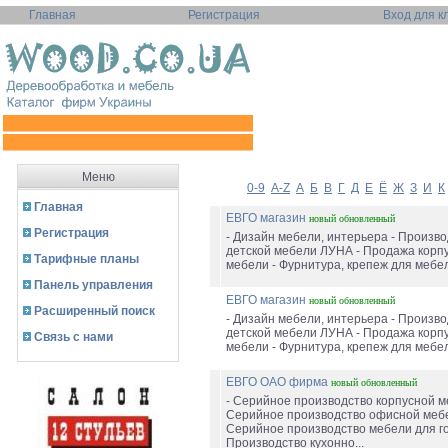
Главная
Регистрация
Вход для к
Меню
0-9
A-Z
А
Б
В
Г
Д
Е
Ё
Ж
З
И
К
Главная
ЕВГО магазин
новый
обновленный
Регистрация
- Дизайн мебели, интерьера - Произво
детской мебели ЛУНА - Продажа корп
Тарифные планы
мебели - Фурнитура, крепеж для мебел
Панель управления
ЕВГО магазин
новый
обновленный
Расширенный поиск
- Дизайн мебели, интерьера - Произво
детской мебели ЛУНА - Продажа корп
Связь с нами
мебели - Фурнитура, крепеж для мебел
ЕВГО ОАО фирма
новый
обновленный
- Серийное производство корпусной м
Серийное производство офисной мебе
Серийное производство мебели для го
Производство кухонно...