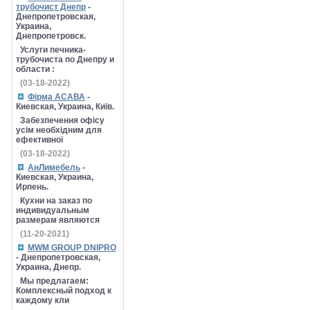
трубочист Днепр
-
Днепропетровская,
Украина,
Днепропетровск.
Услуги печника-
трубочиста по Днепру и
области :
(03-18-2022)
Фірма АСАВА
-
Киевская, Украина, Київ.
Забезпечення офісу
усім необхідним для
ефективної
(03-18-2022)
АнЛимебель
-
Киевская, Украина,
Ирпень.
Кухни на заказ по
индивидуальным
размерам являются
(11-20-2021)
MWM GROUP DNIPRO
- Днепропетровская,
Украина, Днепр.
Мы предлагаем:
Комплексный подход к
каждому кли