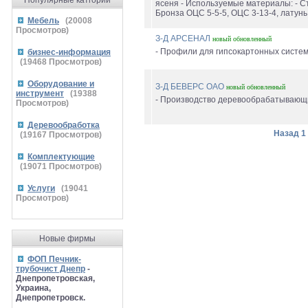
Популярные катгории
ясеня - Используемые материалы: - Ста
Бронза ОЦС 5-5-5, ОЦС 3-13-4, латунь,
Мебель
(
20008
Просмотров)
З-Д АРСЕНАЛ
новый
обновленный
- Профили для гипсокартонных систем.
бизнес-информация
(
19468
Просмотров)
Оборудование и
З-Д БЕВЕРС ОАО
новый
обновленный
инструмент
(
19388
- Производство деревообрабатывающих
Просмотров)
Деревообработка
Назад
1
(
19167
Просмотров)
Комплектующие
(
19071
Просмотров)
Услуги
(
19041
Просмотров)
Новые фирмы
ФОП Печник-
трубочист Днепр
-
Днепропетровская,
Украина,
Днепропетровск.