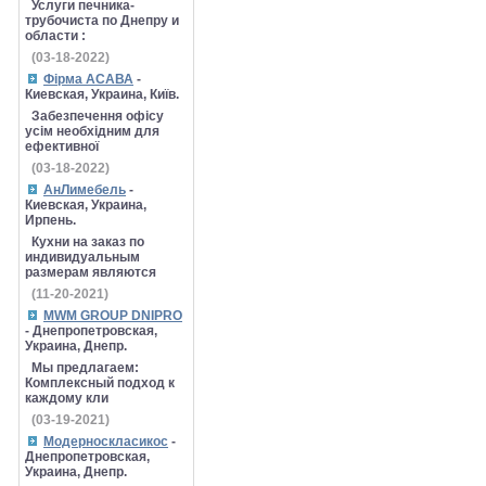
Услуги печника-
трубочиста по Днепру и
области :
(03-18-2022)
Фірма АСАВА
-
Киевская, Украина, Київ.
Забезпечення офісу
усім необхідним для
ефективної
(03-18-2022)
АнЛимебель
-
Киевская, Украина,
Ирпень.
Кухни на заказ по
индивидуальным
размерам являются
(11-20-2021)
MWM GROUP DNIPRO
- Днепропетровская,
Украина, Днепр.
Мы предлагаем:
Комплексный подход к
каждому кли
(03-19-2021)
Модерноскласикос
-
Днепропетровская,
Украина, Днепр.