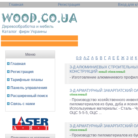
Главная
Регистрация
Вход для к
Меню
0-9
A-Z
А
Б
В
Г
Д
Е
Ё
Ж
З
И
К
Главная
З-Д АЛЮМИНИЕВЫХ СТРОИТЕЛЬНЫ
КОНСТРУКЦИЙ
Регистрация
новый
обновленный
- Изготовление алюминиевого профиля
Тарифные планы
Панель управления
З-Д АРМАТУРНЫЙ ЗАКАРПАТСКИЙ О
обновленный
Расширенный поиск
- Производство хозяйственного инвен
Связь с нами
пиломатериалов из бука, дуба и ясеня 
Используемые материалы: - Сталь - Чу
ОЦС 5-5-5, ОЦС ...
З-Д АРМАТУРНЫЙ ЗАКАРПАТСКИЙ О
обновленный
- Производство пиломатериалов из бук