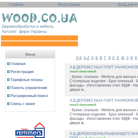
Главная
Регистрация
Вход для к
Меню
0-9
A-Z
А
Б
В
Г
Д
Е
Ё
Ж
З
И
К
Главная
З-Д ДЕРЕВЕСНЫХ ПЛИТ ХАНЖОНКО
Регистрация
новый
обновленный
- Кухни, спальни - Мебель для ванных 
Тарифные планы
Столярные изделия - Брус клееный -
фасады - Изготовление плит МДФ - На
Панель управления
двери м...
Расширенный поиск
З-Д ДЕРЕВЕСНЫХ ПЛИТ ХАНЖОНКО
Связь с нами
новый
обновленный
- Кухни, спальни - Мебель для ванных 
Столярные изделия - Брус клееный -
фасады - Изготовление плит МДФ - На
двери м...
З-Д ДЕРЕВООБРАБАТЫВАЮЩЕГО ИН