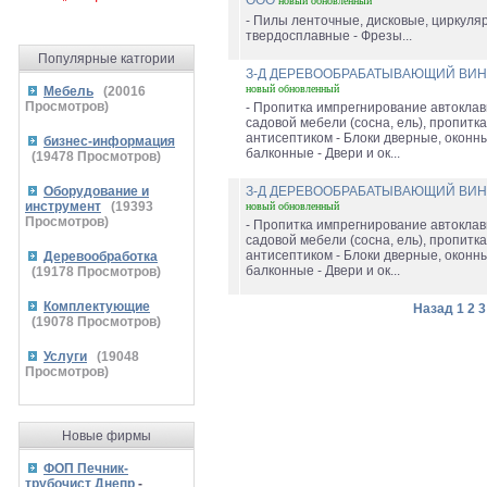
ООО
новый
обновленный
- Пилы ленточные, дисковые, циркуля
твердосплавные - Фрезы...
Популярные катгории
З-Д ДЕРЕВООБРАБАТЫВАЮЩИЙ ВИ
новый
обновленный
Мебель
(
20016
Просмотров)
- Пропитка импрегнирование автокла
садовой мебели (сосна, ель), пропитка
антисептиком - Блоки дверные, оконн
бизнес-информация
балконные - Двери и ок...
(
19478
Просмотров)
Оборудование и
З-Д ДЕРЕВООБРАБАТЫВАЮЩИЙ ВИ
инструмент
(
19393
новый
обновленный
Просмотров)
- Пропитка импрегнирование автокла
садовой мебели (сосна, ель), пропитка
антисептиком - Блоки дверные, оконн
Деревообработка
балконные - Двери и ок...
(
19178
Просмотров)
Комплектующие
Назад
1
2
3
(
19078
Просмотров)
Услуги
(
19048
Просмотров)
Новые фирмы
ФОП Печник-
трубочист Днепр
-