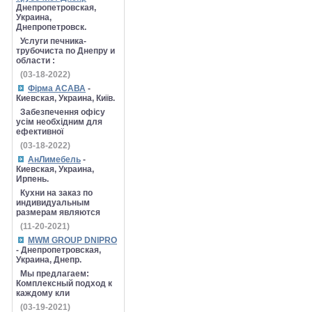
Днепропетровская,
Украина,
Днепропетровск.
Услуги печника-
трубочиста по Днепру и
области :
(03-18-2022)
Фірма АСАВА
-
Киевская, Украина, Київ.
Забезпечення офісу
усім необхідним для
ефективної
(03-18-2022)
АнЛимебель
-
Киевская, Украина,
Ирпень.
Кухни на заказ по
индивидуальным
размерам являются
(11-20-2021)
MWM GROUP DNIPRO
- Днепропетровская,
Украина, Днепр.
Мы предлагаем:
Комплексный подход к
каждому кли
(03-19-2021)