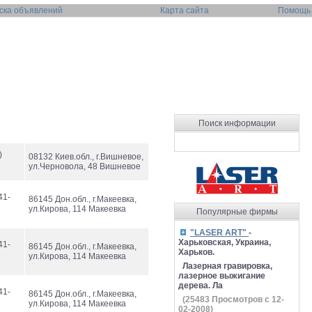
ска объявлений
Карта сайта
Помощь
Поиск информации
)
08132 Киев.обл., г.Вишневое,
ул.Черновола, 48 Вишневое
41-
86145 Дон.обл., г.Макеевка,
ул.Кирова, 114 Макеевка
Популярные фирмы
"LASER ART"
-
Харьковская, Украина,
41-
86145 Дон.обл., г.Макеевка,
Харьков.
ул.Кирова, 114 Макеевка
Лазерная гравировка,
лазерное выжигание
дерева. Ла
41-
86145 Дон.обл., г.Макеевка,
(
25483
Просмотров с 12-
ул.Кирова, 114 Макеевка
02-2008)