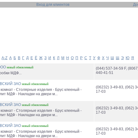
Вход для клиентов
До
A-Z
А
Б
В
Г
Д
Е
Ё
Ж
З
И
К
Л
М
Н
О
П
Р
С
Т
У
Ф
Х
Ч
Ш
Щ
Э
Ю
Я
ООО
новый
обновленный
(044) 537-34-59 F, (8067
440-41-51
робки МДФ...
ОВСКИЙ ЗАО
новый
обновленный
(06232) 3-49-83, (062) 3
 комнат - Столярные изделия - Брус клееный -
17-03
ит МДФ - Накладки на двери м...
ОВСКИЙ ЗАО
новый
обновленный
(06232) 3-49-83, (062) 3
 комнат - Столярные изделия - Брус клееный -
17-03
ит МДФ - Накладки на двери м...
ОВСКИЙ ЗАО
новый
обновленный
(06232) 3-49-83, (062) 3
 комнат - Столярные изделия - Брус клееный -
17-03
ит МДФ - Накладки на двери м...