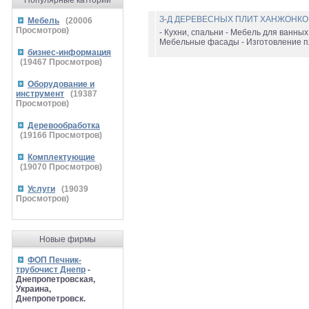
Популярные катгории
З-Д ДЕРЕВЕСНЫХ ПЛИТ ХАНЖОНК
Мебель
(
20006
Просмотров)
- Кухни, спальни - Мебель для ванных
Мебельные фасады - Изготовление пл
бизнес-информация
(
19467
Просмотров)
Оборудование и
инструмент
(
19387
Просмотров)
Деревообработка
(
19166
Просмотров)
Комплектующие
(
19070
Просмотров)
Услуги
(
19039
Просмотров)
Новые фирмы
ФОП Печник-
трубочист Днепр
-
Днепропетровская,
Украина,
Днепропетровск.