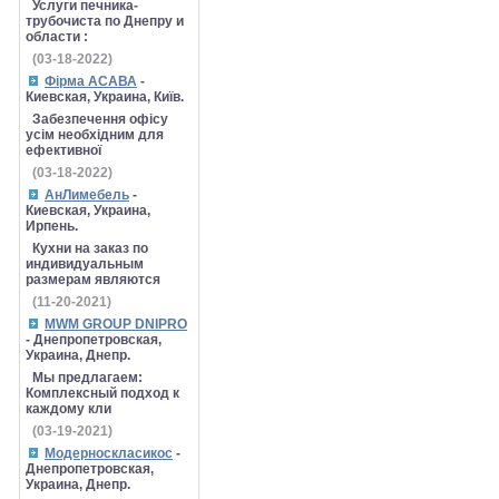
Услуги печника-
трубочиста по Днепру и
области :
(03-18-2022)
Фірма АСАВА
-
Киевская, Украина, Київ.
Забезпечення офісу
усім необхідним для
ефективної
(03-18-2022)
АнЛимебель
-
Киевская, Украина,
Ирпень.
Кухни на заказ по
индивидуальным
размерам являются
(11-20-2021)
MWM GROUP DNIPRO
- Днепропетровская,
Украина, Днепр.
Мы предлагаем:
Комплексный подход к
каждому кли
(03-19-2021)
Модерноскласикос
-
Днепропетровская,
Украина, Днепр.