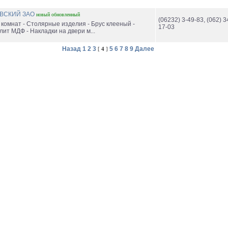
ОВСКИЙ ЗАО
новый
обновленный
(06232) 3-49-83, (062) 3
 комнат - Столярные изделия - Брус клееный -
17-03
ит МДФ - Накладки на двери м...
Назад
1
2
3
5
6
7
8
9
Далее
[
4
]