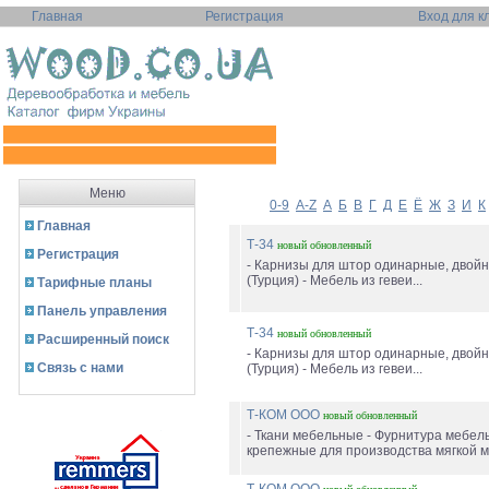
Главная
Регистрация
Вход для к
Меню
0-9
A-Z
А
Б
В
Г
Д
Е
Ё
Ж
З
И
К
Главная
Т-34
новый
обновленный
Регистрация
- Карнизы для штор одинарные, двой
(Турция) - Мебель из гевеи...
Тарифные планы
Панель управления
Т-34
новый
обновленный
Расширенный поиск
- Карнизы для штор одинарные, двой
Связь с нами
(Турция) - Мебель из гевеи...
Т-КОМ ООО
новый
обновленный
- Ткани мебельные - Фурнитура мебел
крепежные для производства мягкой м