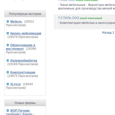
Т-КОМ ООО
новый
обновленный
- Ткани мебельные - Фурнитура мебел
крепежные для производства мягкой м
Популярные катгории
Т-СТИЛЬ ООО
новый
обновленный
Мебель
(
20011
- Комплектация мебелью и аксессуарам
Просмотров)
Назад
1
бизнес-информация
(
19474
Просмотров)
Оборудование и
инструмент
(
19390
Просмотров)
Деревообработка
(
19169
Просмотров)
Комплектующие
(
19075
Просмотров)
Услуги
(
19044
Просмотров)
Новые фирмы
ФОП Печник-
трубочист Днепр
-