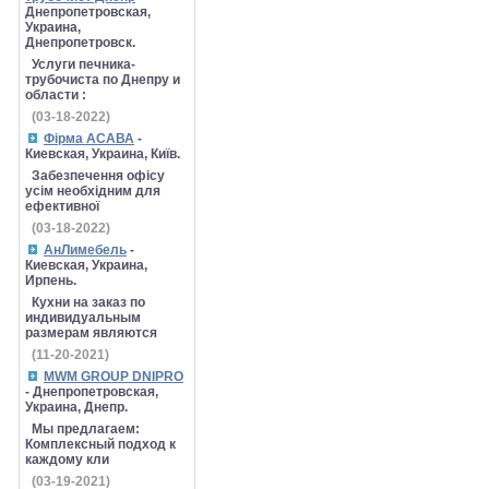
Днепропетровская,
Украина,
Днепропетровск.
Услуги печника-
трубочиста по Днепру и
области :
(03-18-2022)
Фірма АСАВА
-
Киевская, Украина, Київ.
Забезпечення офісу
усім необхідним для
ефективної
(03-18-2022)
АнЛимебель
-
Киевская, Украина,
Ирпень.
Кухни на заказ по
индивидуальным
размерам являются
(11-20-2021)
MWM GROUP DNIPRO
- Днепропетровская,
Украина, Днепр.
Мы предлагаем:
Комплексный подход к
каждому кли
(03-19-2021)