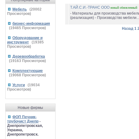
Популярные катгории
Т.АЙ.С.И.-ТРАНС ООО
новый
обновленный
Мебель
(
20002
- Материалы для производства мебел
Просмотров)
(реализация) - Производство мебели..
бизнес-информация
(
19465
Просмотров)
Назад
1
Оборудование и
инструмент
(
19385
Просмотров)
Деревообработка
(
19163
Просмотров)
Комплектующие
(
19068
Просмотров)
Услуги
(
19034
Просмотров)
Новые фирмы
ФОП Печник-
трубочист Днепр
-
Днепропетровская,
Украина,
Днепропетровск.