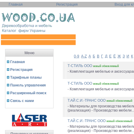
Главная
Регистрация
Вход для к
Меню
0-9
A-Z
А
Б
В
Г
Д
Е
Ё
Ж
З
И
К
Главная
Т-СТИЛЬ ООО
новый
обновленный
Регистрация
- Комплектация мебелью и аксессуарам
Тарифные планы
Т-СТИЛЬ ООО
новый
обновленный
Панель управления
- Комплектация мебелью и аксессуарам
Расширенный поиск
Т.АЙ.С.И.-ТРАНС ООО
Связь с нами
новый
обновленный
- Материалы для производства мебел
(реализация) - Производство мебели..
Т.АЙ.С.И.-ТРАНС ООО
новый
обновленный
- Материалы для производства мебел
(реализация) - Производство мебели..