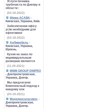
Услуги печника-
трубочиста по Днепру и
области :
(03-18-2022)
Фірма АСАВА
-
Киевская, Украина, Київ.
Забезпечення офісу
усім необхідним для
ефективної
(03-18-2022)
АнЛимебель
-
Киевская, Украина,
Ирпень.
Кухни на заказ по
индивидуальным
размерам являются
(11-20-2021)
MWM GROUP DNIPRO
- Днепропетровская,
Украина, Днепр.
Мы предлагаем:
Комплексный подход к
каждому кли
(03-19-2021)
Модерноскласикос
-
Днепропетровская,
Украина, Днепр.