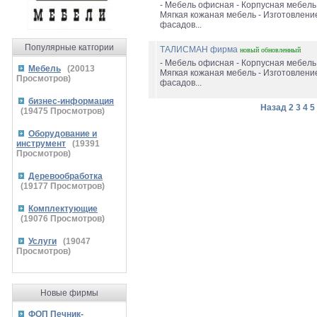
- Мебель офисная - Корпусная мебель 
Мягкая кожаная мебель - Изготовлени
фасадов...
Популярные катгории
ТАЛИСМАН фирма
новый
обновленный
- Мебель офисная - Корпусная мебель 
Мебель
(
20013
Мягкая кожаная мебель - Изготовлени
Просмотров)
фасадов...
бизнес-информация
Назад
2
3
4
5
(
19475
Просмотров)
Оборудование и
инструмент
(
19391
Просмотров)
Деревообработка
(
19177
Просмотров)
Комплектующие
(
19076
Просмотров)
Услуги
(
19047
Просмотров)
Новые фирмы
ФОП Печник-