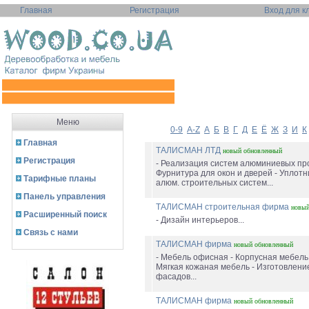
Главная
Регистрация
Вход для к
Меню
0-9
A-Z
А
Б
В
Г
Д
Е
Ё
Ж
З
И
К
Главная
ТАЛИСМАН ЛТД
новый
обновленный
Регистрация
- Реализация систем алюминиевых пр
Фурнитура для окон и дверей - Уплотн
Тарифные планы
алюм. строительных систем...
Панель управления
ТАЛИСМАН строительная фирма
новы
Расширенный поиск
- Дизайн интерьеров...
Связь с нами
ТАЛИСМАН фирма
новый
обновленный
- Мебель офисная - Корпусная мебель 
Мягкая кожаная мебель - Изготовлени
фасадов...
ТАЛИСМАН фирма
новый
обновленный