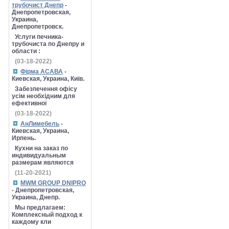
трубочист Днепр
-
Днепропетровская,
Украина,
Днепропетровск.
Услуги печника-
трубочиста по Днепру и
области :
(03-18-2022)
Фірма АСАВА
-
Киевская, Украина, Київ.
Забезпечення офісу
усім необхідним для
ефективної
(03-18-2022)
АнЛимебель
-
Киевская, Украина,
Ирпень.
Кухни на заказ по
индивидуальным
размерам являются
(11-20-2021)
MWM GROUP DNIPRO
- Днепропетровская,
Украина, Днепр.
Мы предлагаем:
Комплексный подход к
каждому кли