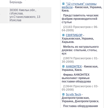
Бершадь
"12 стульев" салоны
мебели
- Киевская, Украина,
30300 Хмельн.обл.,
Киев.
г.Изяслав,
0
Представитель чешских
ул.Станиславского, 13
фабрик-производителей
Изяслав
стулье
(
21183
Просмотров с 06-
04-2009)
СВЯТИБОР
-
Харьковская, Украина,
Харьков.
Мебель из натурального
дерева: спальни, столы,
кух
(
19074
Просмотров с 01-
30-2008)
АНКОНТЕХ
- Киевская,
Украина, Киев.
Фирма АНКОНТЕХ
выполняет прямые
поставки оборудова
(
13644
Просмотров с 03-
05-2008)
Scyth Tech
-
Днепропетровская,
Украина, Днепропетровск.
Поставка оборудования