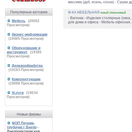
массива (дуб, ясень, сосна) - Сушка др
Популярные катгории
Ф-КА МЕБЕЛЬНАЯ
новый
обновленный
- Вагонка - Изделия столярные (окна,
Мебель
(
20002
для дома и офиса - Мебель офисная..
Просмотров)
бизнес-информация
(
19465
Просмотров)
Оборудование и
инструмент
(
19385
Просмотров)
Деревообработка
(
19163
Просмотров)
Комплектующие
(
19068
Просмотров)
Услуги
(
19034
Просмотров)
Новые фирмы
ФОП Печник-
трубочист Днепр
-
Днепропетровская,