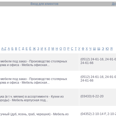
Вход для клиентов
До
A-Z
А
Б
В
Г
Д
Е
Ё
Ж
З
И
К
Л
М
Н
О
П
Р
С
Т
У
Ф
Х
Ч
Ш
Щ
Э
Ю
Я
(0512) 24-61-16, 24-91-0
 мебели под заказ - Производство столярных
24-61-66
ома и офиса - Мебель офисная...
(0512) 24-61-16, 24-91-0
 мебели под заказ - Производство столярных
24-61-66
ома и офиса - Мебель офисная...
(03433) 6-22-20
ка (в т.ч. мягкие) в ассортименте - Кухни из
роды) - Мебель корпусная под...
(04352) 2-10-14 F, 2-10-
учный (дуб, ясень, граб, черешня) - Мебель из