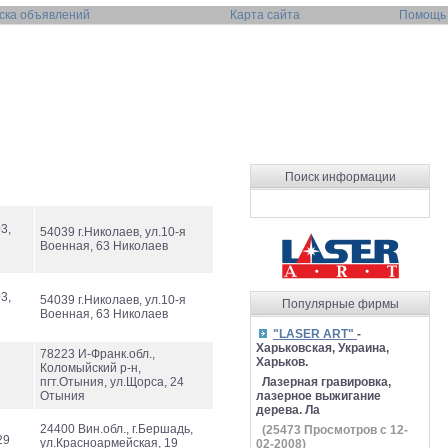
ска объявлений
Карта сайта
Помощь
Поиск информации
3,
54039 г.Николаев, ул.10-я
Военная, 63 Николаев
3,
54039 г.Николаев, ул.10-я
Популярные фирмы
Военная, 63 Николаев
"LASER ART"
-
Харьковская, Украина,
78223 И-Франк.обл.,
Харьков.
Коломыйский р-н,
пгт.Отыния, ул.Щорса, 24
Лазерная гравировка,
Отыния
лазерное выжигание
дерева. Ла
24400 Вин.обл., г.Бершадь,
(
25473
Просмотров с 12-
29
ул.Красноармейская, 19
02-2008)