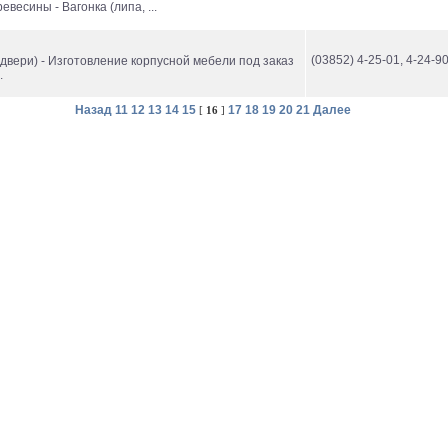
евесины - Вагонка (липа, ...
(03852) 4-25-01, 4-24-9
 двери) - Изготовление корпусной мебели под заказ
.
Назад
11
12
13
14
15
17
18
19
20
21
Далее
[
16
]