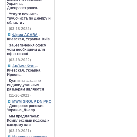
Украина,
Днепропетровск.
Услуги печника-
трубочиста по Днепру и
области :
(03-18-2022)
Фірма АСАВА
-
Киевская, Украина, Київ.
Забезпечення офісу
усім необхідним для
ефективної
(03-18-2022)
АнЛимебель
-
Киевская, Украина,
Ирпень.
Кухни на заказ по
индивидуальным
размерам являются
(11-20-2021)
MWM GROUP DNIPRO
- Днепропетровская,
Украина, Днепр.
Мы предлагаем:
Комплексный подход к
каждому кли
(03-19-2021)