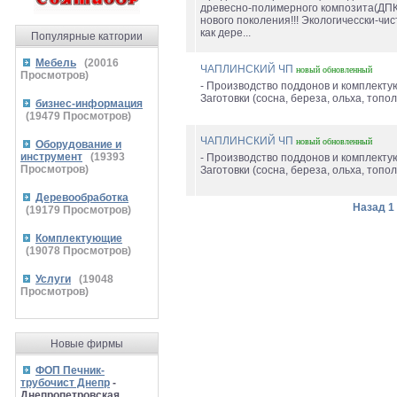
древесно-полимерного композита(ДПК
нового поколения!!! Экологичесски-чи
как дере...
Популярные катгории
Мебель
(
20016
ЧАПЛИНСКИЙ ЧП
новый
обновленный
Просмотров)
- Производство поддонов и комплектую
Заготовки (сосна, береза, ольха, тополь
бизнес-информация
(
19479
Просмотров)
ЧАПЛИНСКИЙ ЧП
новый
обновленный
Оборудование и
инструмент
(
19393
- Производство поддонов и комплектую
Просмотров)
Заготовки (сосна, береза, ольха, тополь
Деревообработка
Назад
1
(
19179
Просмотров)
Комплектующие
(
19078
Просмотров)
Услуги
(
19048
Просмотров)
Новые фирмы
ФОП Печник-
трубочист Днепр
-
Днепропетровская,