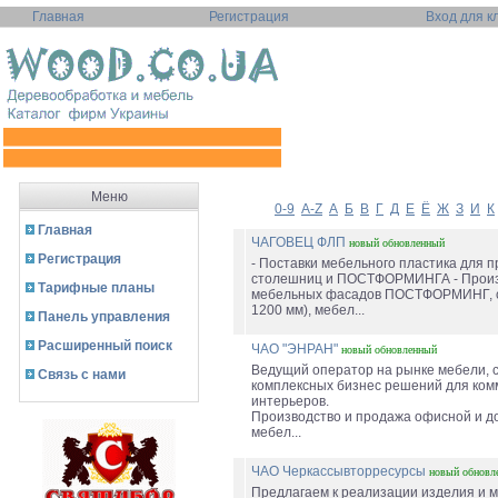
Главная
Регистрация
Вход для к
Меню
0-9
A-Z
А
Б
В
Г
Д
Е
Ё
Ж
З
И
К
Главная
ЧАГОВЕЦ ФЛП
новый
обновленный
Регистрация
- Поставки мебельного пластика для 
столешниц и ПОСТФОРМИНГА - Произ
Тарифные планы
мебельных фасадов ПОСТФОРМИНГ, с
1200 мм), мебел...
Панель управления
Расширенный поиск
ЧАО "ЭНРАН"
новый
обновленный
Ведущий оператор на рынке мебели, с
Связь с нами
комплексных бизнес решений для ком
интерьеров.
Производство и продажа офисной и 
мебел...
ЧАО Черкассывторресурсы
новый
обновл
Предлагаем к реализации изделия и 