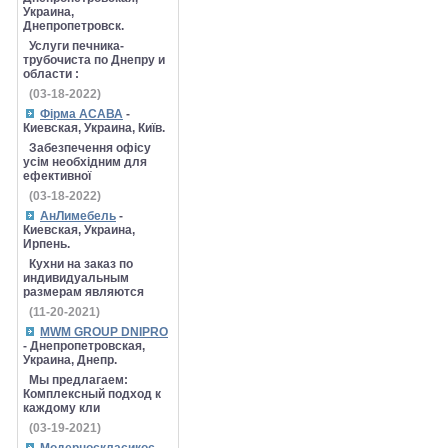
Украина,
Днепропетровск.
Услуги печника-
трубочиста по Днепру и
области :
(03-18-2022)
Фірма АСАВА
-
Киевская, Украина, Київ.
Забезпечення офісу
усім необхідним для
ефективної
(03-18-2022)
АнЛимебель
-
Киевская, Украина,
Ирпень.
Кухни на заказ по
индивидуальным
размерам являются
(11-20-2021)
MWM GROUP DNIPRO
- Днепропетровская,
Украина, Днепр.
Мы предлагаем:
Комплексный подход к
каждому кли
(03-19-2021)