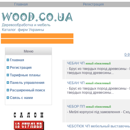
Главная
Регистрация
Меню
0-9
Главная
ЧЕБАН ЧП
новый
обновленный
Регистрация
- Брус из твердых пород древесины -
твердых пород древесины...
Тарифные планы
Панель управления
ЧЕБАН ЧП
новый
обновленный
- Брус из твердых пород древесины -
Расширенный поиск
твердых пород древесины...
Связь с нами
ЧЕБОР ПП
новый
обновленный
- Меблі корпусні під замовлення - Схо
ЧЕБОТЮК ЧП мебельный выставочны