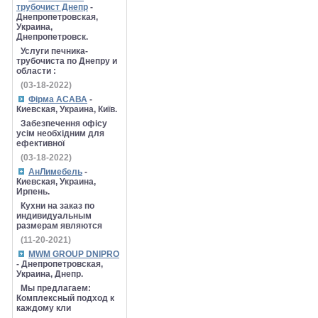
трубочист Днепр
-
Днепропетровская,
Украина,
Днепропетровск.
Услуги печника-
трубочиста по Днепру и
области :
(03-18-2022)
Фірма АСАВА
-
Киевская, Украина, Київ.
Забезпечення офісу
усім необхідним для
ефективної
(03-18-2022)
АнЛимебель
-
Киевская, Украина,
Ирпень.
Кухни на заказ по
индивидуальным
размерам являются
(11-20-2021)
MWM GROUP DNIPRO
- Днепропетровская,
Украина, Днепр.
Мы предлагаем:
Комплексный подход к
каждому кли