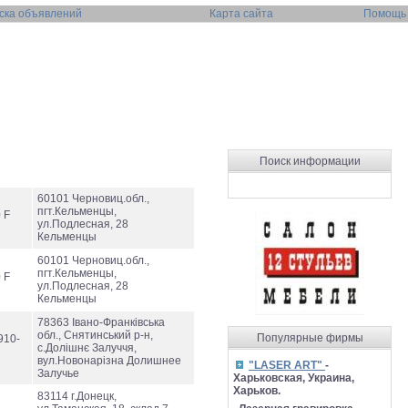
ска объявлений
Карта сайта
Помощь
Поиск информации
60101 Черновиц.обл.,
пгт.Кельменцы,
 F
ул.Подлесная, 28
Кельменцы
60101 Черновиц.обл.,
пгт.Кельменцы,
 F
ул.Подлесная, 28
Кельменцы
78363 Івано-Франківська
обл., Снятинський р-н,
Популярные фирмы
910-
с.Долішнє Залуччя,
вул.Новонарізна Долишнее
"LASER ART"
-
Залучье
Харьковская, Украина,
Харьков.
83114 г.Донецк,