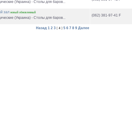
ческие (Украина) - Столы для баров...
й зал
новый
обновленный
(062) 381-97-41 F
ческие (Украина) - Столы для баров...
Назад
1
2
3
5
6
7
8
9
Далее
[
4
]