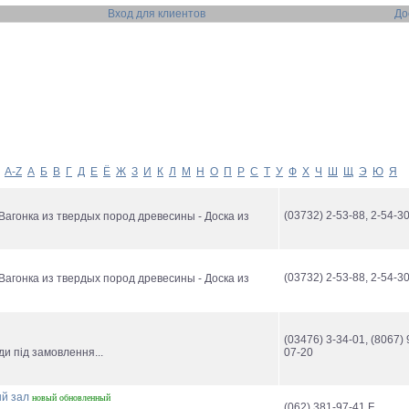
Вход для клиентов
До
A-Z
А
Б
В
Г
Д
Е
Ё
Ж
З
И
К
Л
М
Н
О
П
Р
С
Т
У
Ф
Х
Ч
Ш
Щ
Э
Ю
Я
(03732) 2-53-88, 2-54-30
 Вагонка из твердых пород древесины - Доска из
(03732) 2-53-88, 2-54-30
 Вагонка из твердых пород древесины - Доска из
(03476) 3-34-01, (8067) 
ди під замовлення...
07-20
й зал
новый
обновленный
(062) 381-97-41 F