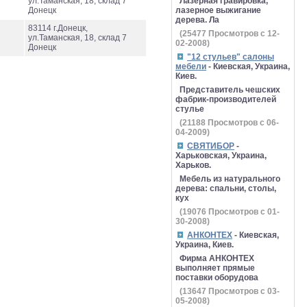
ул.Таманская, 18, склад 7
Лазерная гравировка,
Донецк
лазерное выжигание
дерева. Ла
83114 г.Донецк,
(
25477
Просмотров с 12-
ул.Таманская, 18, склад 7
02-2008)
Донецк
"12 стульев" салоны
мебели
- Киевская, Украина,
Киев.
Представитель чешских
фабрик-производителей
стулье
(
21188
Просмотров с 06-
04-2009)
СВЯТИБОР
-
Харьковская, Украина,
Харьков.
Мебель из натурального
дерева: спальни, столы,
кух
(
19076
Просмотров с 01-
30-2008)
АНКОНТЕХ
- Киевская,
Украина, Киев.
Фирма АНКОНТЕХ
выполняет прямые
поставки оборудова
(
13647
Просмотров с 03-
05-2008)