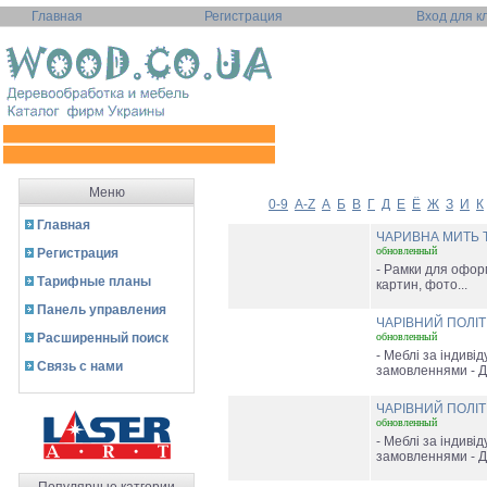
Главная
Регистрация
Вход для к
Меню
0-9
A-Z
А
Б
В
Г
Д
Е
Ё
Ж
З
И
К
Главная
ЧАРИВНА МИТЬ Т
обновленный
Регистрация
- Рамки для офо
Тарифные планы
картин, фото...
Панель управления
ЧАРІВНИЙ ПОЛІ
Расширенный поиск
обновленный
- Меблі за індиві
Связь с нами
замовленнями - Д
ЧАРІВНИЙ ПОЛІ
обновленный
- Меблі за індиві
замовленнями - Д