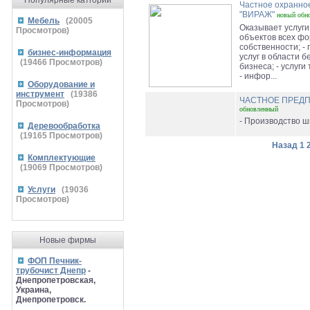
Популярные катгории
Частное охранно
"ВИРАЖ"
новый
обн
Мебель
(
20005
Оказывает услуги:
Просмотров)
объектов всех ф
собственности; -
бизнес-информация
услуг в области 
(
19466
Просмотров)
бизнеса; - услуги
- инфор...
Оборудование и
инструмент
(
19386
ЧАСТНОЕ ПРЕД
Просмотров)
обновленный
- Производство шп
Деревообработка
(
19165
Просмотров)
Назад
1
Комплектующие
(
19069
Просмотров)
Услуги
(
19036
Просмотров)
Новые фирмы
ФОП Печник-
трубочист Днепр
-
Днепропетровская,
Украина,
Днепропетровск.