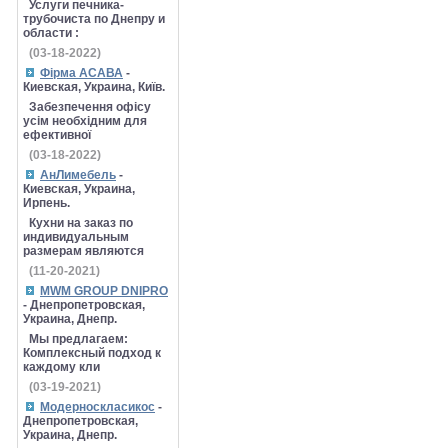
Услуги печника-
трубочиста по Днепру и
области :
(03-18-2022)
Фірма АСАВА
-
Киевская, Украина, Київ.
Забезпечення офісу
усім необхідним для
ефективної
(03-18-2022)
АнЛимебель
-
Киевская, Украина,
Ирпень.
Кухни на заказ по
индивидуальным
размерам являются
(11-20-2021)
MWM GROUP DNIPRO
- Днепропетровская,
Украина, Днепр.
Мы предлагаем:
Комплексный подход к
каждому кли
(03-19-2021)
Модерноскласикос
-
Днепропетровская,
Украина, Днепр.