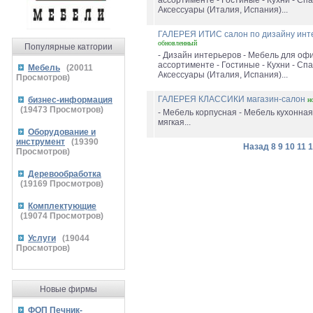
ассортименте - Гостиные - Кухни - Спа
Аксессуары (Италия, Испания)...
ГАЛЕРЕЯ ИТИС салон по дизайну ин
обновленный
Популярные катгории
- Дизайн интерьеров - Мебель для офи
ассортименте - Гостиные - Кухни - Спа
Мебель
(
20011
Аксессуары (Италия, Испания)...
Просмотров)
ГАЛЕРЕЯ КЛАССИКИ магазин-салон
бизнес-информация
н
(
19473
Просмотров)
- Мебель корпусная - Мебель кухонная
мягкая...
Оборудование и
инструмент
(
19390
Назад
8
9
10
11
1
Просмотров)
Деревообработка
(
19169
Просмотров)
Комплектующие
(
19074
Просмотров)
Услуги
(
19044
Просмотров)
Новые фирмы
ФОП Печник-