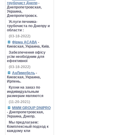
трубочист Днепр
-
Днепропетровская,
Украина,
Днепропетровск.
Услуги печника-
трубочиста по Днепру и
области :
(03-18-2022)
Фірма АСАВА
-
Киевская, Украина, Київ.
Забезпечення офісу
усім необхідним для
ефективної
(03-18-2022)
АнЛимебель
-
Киевская, Украина,
Ирпень.
Кухни на заказ по
индивидуальным
размерам являются
(11-20-2021)
MWM GROUP DNIPRO
- Днепропетровская,
Украина, Днепр.
Мы предлагаем:
Комплексный подход к
каждому кли