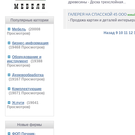
древесины - Доска трехслойная...
ГАЛЕРЕЯ НА СПАССКОЙ 45 ООО
новы
Популярные катгории
- Продажа картин и деталей интерьера
Мебель
(
20008
Назад
9
10
11
12
Просмотров)
бизнес-информация
(
19468
Просмотров)
Оборудование и
инструмент
(
19388
Просмотров)
Деревообработка
(
19167
Просмотров)
Комплектующие
(
19071
Просмотров)
Услуги
(
19041
Просмотров)
Новые фирмы
ФОП Печник-