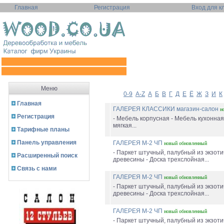
Главная
Регистрация
Вход для к
Меню
0-9
A-Z
А
Б
В
Г
Д
Е
Ё
Ж
З
И
К
Главная
ГАЛЕРЕЯ КЛАССИКИ магазин-салон
н
Регистрация
- Мебель корпусная - Мебель кухонная
мягкая...
Тарифные планы
Панель управления
ГАЛЕРЕЯ М-2 ЧП
новый
обновленный
- Паркет штучный, палубный из экзоти
Расширенный поиск
древесины - Доска трехслойная...
Связь с нами
ГАЛЕРЕЯ М-2 ЧП
новый
обновленный
- Паркет штучный, палубный из экзоти
древесины - Доска трехслойная...
ГАЛЕРЕЯ М-2 ЧП
новый
обновленный
- Паркет штучный, палубный из экзоти