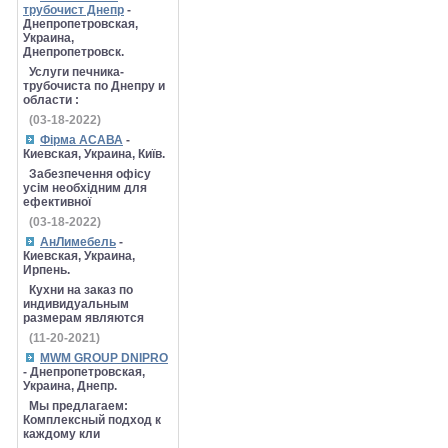
трубочист Днепр
-
Днепропетровская,
Украина,
Днепропетровск.
Услуги печника-
трубочиста по Днепру и
области :
(03-18-2022)
Фірма АСАВА
-
Киевская, Украина, Київ.
Забезпечення офісу
усім необхідним для
ефективної
(03-18-2022)
АнЛимебель
-
Киевская, Украина,
Ирпень.
Кухни на заказ по
индивидуальным
размерам являются
(11-20-2021)
MWM GROUP DNIPRO
- Днепропетровская,
Украина, Днепр.
Мы предлагаем:
Комплексный подход к
каждому кли