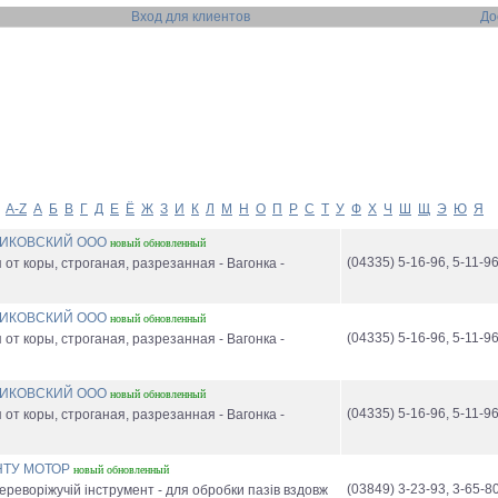
Вход для клиентов
До
A-Z
А
Б
В
Г
Д
Е
Ё
Ж
З
И
К
Л
М
Н
О
П
Р
С
Т
У
Ф
Х
Ч
Ш
Щ
Э
Ю
Я
ПИКОВСКИЙ ООО
новый
обновленный
(04335) 5-16-96, 5-11-9
от коры, строганая, разрезанная - Вагонка -
ПИКОВСКИЙ ООО
новый
обновленный
(04335) 5-16-96, 5-11-9
от коры, строганая, разрезанная - Вагонка -
ПИКОВСКИЙ ООО
новый
обновленный
(04335) 5-16-96, 5-11-9
от коры, строганая, разрезанная - Вагонка -
НТУ МОТОР
новый
обновленный
(03849) 3-23-93, 3-65-8
дереворіжучій інструмент - для обробки пазів вздовж