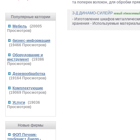
та поперек волокон, для обробки пря
З-Д ДИНАМО-СИЛЕЙР
новый
обновленны
Популярные катгории
- Изготовление шкафов металлически
хранения - Используемые материалы:
Мебель
(
20005
Просмотров)
бизнес-информация
(
19466
Просмотров)
Оборудование и
инструмент
(
19386
Просмотров)
Деревообработка
(
19164
Просмотров)
Комплектующие
(
19069
Просмотров)
Услуги
(
19036
Просмотров)
Новые фирмы
ФОП Печник-
трубочист Днепр
-