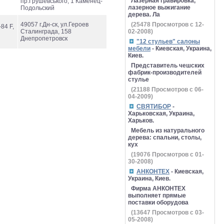
Лазерная гравировка,
пр.Грушевського, 1 Каменец-
лазерное выжигание
Подольский
дерева. Ла
49057 г.Дн-ск, ул.Героев
(
25478
Просмотров с 12-
84 F,
Сталинграда, 158
02-2008)
Днепропетровск
"12 стульев" салоны
мебели
- Киевская, Украина,
Киев.
Представитель чешских
фабрик-производителей
стулье
(
21188
Просмотров с 06-
04-2009)
СВЯТИБОР
-
Харьковская, Украина,
Харьков.
Мебель из натурального
дерева: спальни, столы,
кух
(
19076
Просмотров с 01-
30-2008)
АНКОНТЕХ
- Киевская,
Украина, Киев.
Фирма АНКОНТЕХ
выполняет прямые
поставки оборудова
(
13647
Просмотров с 03-
05-2008)