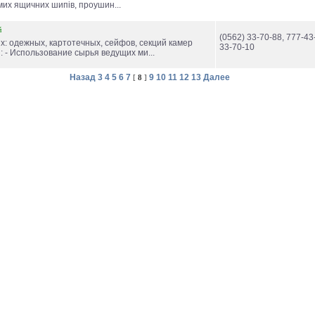
мих ящичних шипів, проушин...
й
(0562) 33-70-88, 777-43-
х: одежных, картотечных, сейфов, секций камер
33-70-10
 - Использование сырья ведущих ми...
Назад
3
4
5
6
7
9
10
11
12
13
Далее
[
8
]