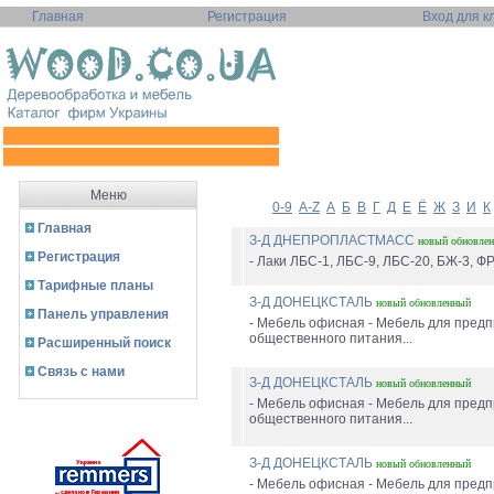
Главная
Регистрация
Вход для к
Меню
0-9
A-Z
А
Б
В
Г
Д
Е
Ё
Ж
З
И
К
Главная
З-Д ДНЕПРОПЛАСТМАСС
новый
обновле
Регистрация
- Лаки ЛБС-1, ЛБС-9, ЛБС-20, БЖ-3, ФР
Тарифные планы
З-Д ДОНЕЦКСТАЛЬ
новый
обновленный
Панель управления
- Мебель офисная - Мебель для пред
общественного питания...
Расширенный поиск
Связь с нами
З-Д ДОНЕЦКСТАЛЬ
новый
обновленный
- Мебель офисная - Мебель для пред
общественного питания...
З-Д ДОНЕЦКСТАЛЬ
новый
обновленный
- Мебель офисная - Мебель для пред