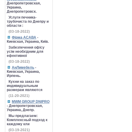
Днепропетровская,
Украина,
Днепропетровск.
Услуги печника-
трубочиста по Днепру и
области :
(03-18-2022)
Фірма АСАВА
-
Киевская, Украина, Київ.
Забезпечення офісу
усім необхідним для
ефективної
(03-18-2022)
АнЛимебель
-
Киевская, Украина,
Ирпень.
Кухни на заказ по
индивидуальным
размерам являются
(11-20-2021)
MWM GROUP DNIPRO
- Днепропетровская,
Украина, Днепр.
Мы предлагаем:
Комплексный подход к
каждому кли
(03-19-2021)