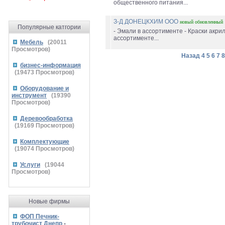
общественного питания...
З-Д ДОНЕЦКХИМ ООО
новый
обновленный
Популярные катгории
- Эмали в ассортименте - Краски акри
ассортименте...
Мебель
(
20011
Просмотров)
Назад
4
5
6
7
8
бизнес-информация
(
19473
Просмотров)
Оборудование и
инструмент
(
19390
Просмотров)
Деревообработка
(
19169
Просмотров)
Комплектующие
(
19074
Просмотров)
Услуги
(
19044
Просмотров)
Новые фирмы
ФОП Печник-
трубочист Днепр
-