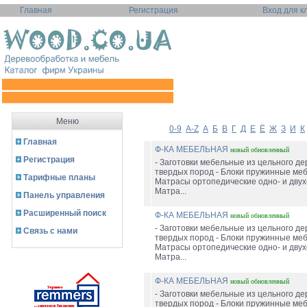
Главная
Регистрация
Вход для к
Меню
0-9
A-Z
А
Б
В
Г
Д
Е
Ё
Ж
З
И
К
Главная
Ф-КА МЕБЕЛЬНАЯ
новый
обновленный
Регистрация
- Заготовки мебельные из цельного де
твердых пород - Блоки пружинные меб
Тарифные планы
Матрасы ортопедические одно- и двух
Матра...
Панель управления
Расширенный поиск
Ф-КА МЕБЕЛЬНАЯ
новый
обновленный
- Заготовки мебельные из цельного де
Связь с нами
твердых пород - Блоки пружинные меб
Матрасы ортопедические одно- и двух
Матра...
Ф-КА МЕБЕЛЬНАЯ
новый
обновленный
- Заготовки мебельные из цельного де
твердых пород - Блоки пружинные меб