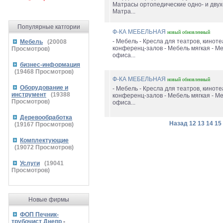
Матрасы ортопедические одно- и двух
Матра...
Популярные катгории
Ф-КА МЕБЕЛЬНАЯ
новый
обновленный
- Мебель - Кресла для театров, киноте
Мебель
(
20008
конференц-залов - Мебель мягкая - М
Просмотров)
офиса...
бизнес-информация
(
19468
Просмотров)
Ф-КА МЕБЕЛЬНАЯ
новый
обновленный
Оборудование и
- Мебель - Кресла для театров, киноте
инструмент
(
19388
конференц-залов - Мебель мягкая - М
Просмотров)
офиса...
Деревообработка
Назад
12
13
14
15
(
19167
Просмотров)
Комплектующие
(
19072
Просмотров)
Услуги
(
19041
Просмотров)
Новые фирмы
ФОП Печник-
трубочист Днепр
-