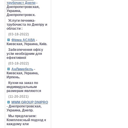
трубочист Днепр
-
Днепропетровская,
Украина,
Днепропетровск.
Услуги печника-
трубочиста по Днепру и
области :
(03-18-2022)
Фірма АСАВА
-
Киевская, Украина, Київ.
Забезпечення офісу
усім необхідним для
ефективної
(03-18-2022)
АнЛимебель
-
Киевская, Украина,
Ирпень.
Кухни на заказ по
индивидуальным
размерам являются
(11-20-2021)
MWM GROUP DNIPRO
- Днепропетровская,
Украина, Днепр.
Мы предлагаем:
Комплексный подход к
каждому кли