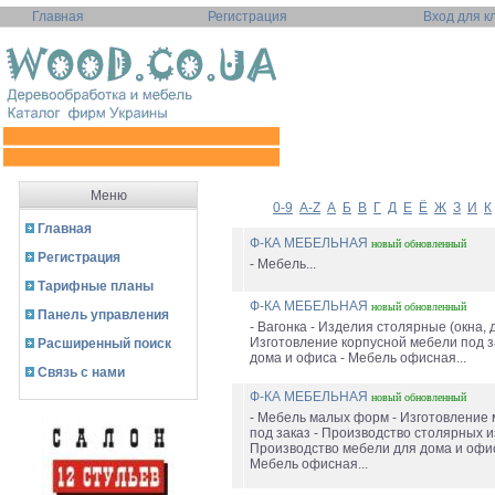
Главная
Регистрация
Вход для к
Меню
0-9
A-Z
А
Б
В
Г
Д
Е
Ё
Ж
З
И
К
Главная
Ф-КА МЕБЕЛЬНАЯ
новый
обновленный
Регистрация
- Мебель...
Тарифные планы
Ф-КА МЕБЕЛЬНАЯ
новый
обновленный
Панель управления
- Вагонка - Изделия столярные (окна, д
Изготовление корпусной мебели под з
Расширенный поиск
дома и офиса - Мебель офисная...
Связь с нами
Ф-КА МЕБЕЛЬНАЯ
новый
обновленный
- Мебель малых форм - Изготовление
под заказ - Производство столярных и
Производство мебели для дома и офис
Мебель офисная...