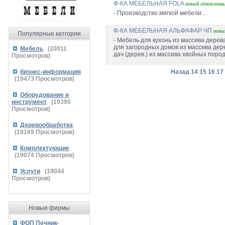
Ф-КА МЕБЕЛЬНАЯ FOLA
новый
обновленн
- Производство мягкой мебели...
Ф-КА МЕБЕЛЬНАЯ АЛЬФАФАР ЧП
новы
Популярные катгории
- Мебель для кухонь из массива дерев
для загородных домов из массива дер
Мебель
(
20011
дач (дерев.) из массива хвойных пород.
Просмотров)
бизнес-информация
Назад
14
15
16
17
(
19473
Просмотров)
Оборудование и
инструмент
(
19390
Просмотров)
Деревообработка
(
19169
Просмотров)
Комплектующие
(
19074
Просмотров)
Услуги
(
19044
Просмотров)
Новые фирмы
ФОП Печник-