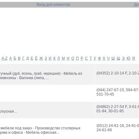
Вход для клиентов
До
A-Z
А
Б
В
Г
Д
Е
Ё
Ж
З
И
К
Л
М
Н
О
П
Р
С
Т
У
Ф
Х
Ч
Ш
Щ
Э
Ю
Я
(04352) 2-10-14 F, 2-10-
учный (дуб, ясень, граб, черешня) - Мебель из
евесины - Вагонка (липа, ...
(044) 247-67-15, 594-67
531-70-45
(04862) 2-27-54 F, 3-01-9
01-94, 30-01-95
рпусная...
(0512) 24-61-16, 24-91-0
 мебели под заказ - Производство столярных
24-61-66
ома и офиса - Мебель офисная...