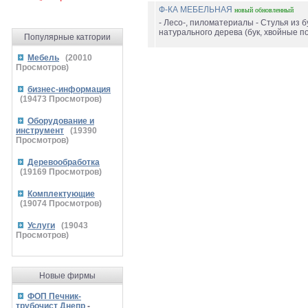
Ф-КА МЕБЕЛЬНАЯ
новый
обновленный
- Лесо-, пиломатериалы - Стулья из бу
натурального дерева (бук, хвойные по
Популярные катгории
Мебель
(
20010
Просмотров)
бизнес-информация
(
19473
Просмотров)
Оборудование и
инструмент
(
19390
Просмотров)
Деревообработка
(
19169
Просмотров)
Комплектующие
(
19074
Просмотров)
Услуги
(
19043
Просмотров)
Новые фирмы
ФОП Печник-
трубочист Днепр
-