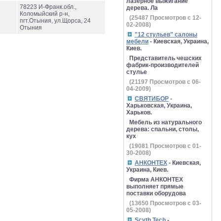
лазерное выжигание
78223 И-Франк.обл.,
дерева. Ла
Коломыйский р-н,
(
25487
Просмотров с 12-
пгт.Отыния, ул.Щорса, 24
02-2008)
Отыния
"12 стульев" салоны
мебели
- Киевская, Украина,
Киев.
Представитель чешских
фабрик-производителей
стулье
(
21197
Просмотров с 06-
04-2009)
СВЯТИБОР
-
Харьковская, Украина,
Харьков.
Мебель из натурального
дерева: спальни, столы,
кух
(
19081
Просмотров с 01-
30-2008)
АНКОНТЕХ
- Киевская,
Украина, Киев.
Фирма АНКОНТЕХ
выполняет прямые
поставки оборудова
(
13650
Просмотров с 03-
05-2008)
Scyth Tech
-