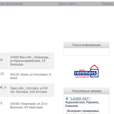
ска объявлений
Карта сайта
Помощь
Поиск информации
24400 Вин.обл., г.Бершадь,
29
ул.Красноармейская, 19
Бершадь
-15,
04119 г.Киев, ул.Хохловых, 8
Киев
6, 3-
Одес.обл., г.Котовск, ул.50
Популярные фирмы
лет Октября, 204 Котовск
"LASER ART"
-
Харьковская, Украина,
3,
54039 г.Николаев, ул.10-я
Харьков.
Военная, 63 Николаев
Лазерная гравировка,