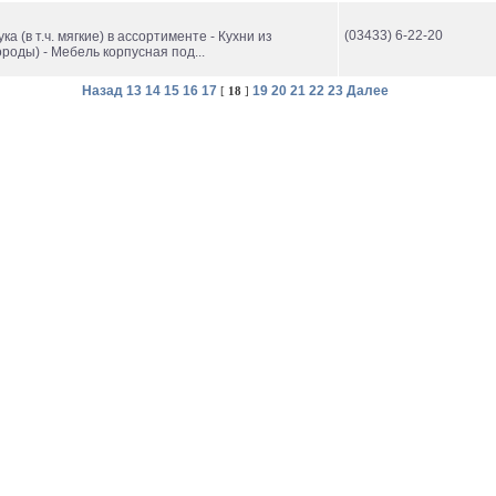
(03433) 6-22-20
ка (в т.ч. мягкие) в ассортименте - Кухни из
роды) - Мебель корпусная под...
Назад
13
14
15
16
17
19
20
21
22
23
Далее
[
18
]