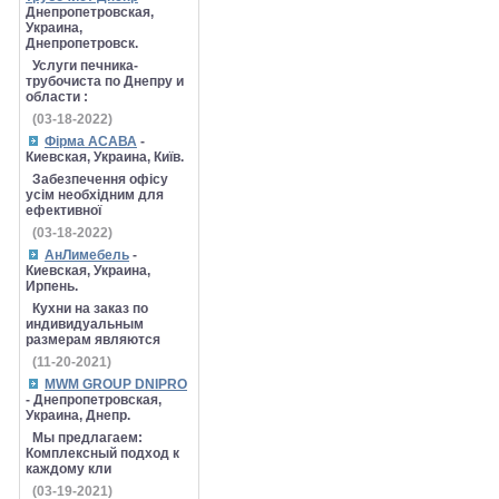
Днепропетровская,
Украина,
Днепропетровск.
Услуги печника-
трубочиста по Днепру и
области :
(03-18-2022)
Фірма АСАВА
-
Киевская, Украина, Київ.
Забезпечення офісу
усім необхідним для
ефективної
(03-18-2022)
АнЛимебель
-
Киевская, Украина,
Ирпень.
Кухни на заказ по
индивидуальным
размерам являются
(11-20-2021)
MWM GROUP DNIPRO
- Днепропетровская,
Украина, Днепр.
Мы предлагаем:
Комплексный подход к
каждому кли
(03-19-2021)